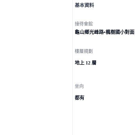
基本資料
接待會館
龜山鄉光峰路•楓樹國
小對面
樓層規劃
地上 12 層
坐向
都有