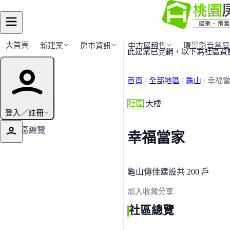
大首頁
新建案
房市資訊
中古屋租售
環景影音賞屋
此建案已完銷，以下為社區資
建案導覽
首頁
/
全部地區
/
龜山
/
幸福
← 返回龜山
社區
大樓
登入／註冊
社區總覽
幸福當家
龜山
傳佳建設
共 200 戶
加入收藏
分享
社區總覽