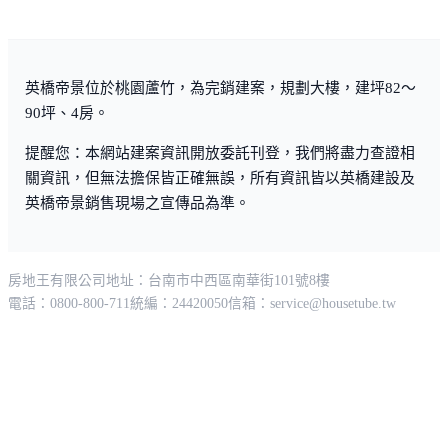
三‧特聘高規格特勤保全駐街社區，引進高科技臉膜辨示
系統。
英橋帝景位於桃園蘆竹，為完銷建案，規劃大樓，建坪82～
90坪、4房。
提醒您：本網站建案資訊開放委託刊登，我們將盡力查證相
關資訊，但無法擔保皆正確無誤，所有資訊皆以英橋建設及
環境介紹
英橋帝景銷售現場之宣傳品為準。
一‧國家級公園永久保育線地、面積寬廣達萬坪、戶外戶
房地王有限公司
地址：台南市中西區南華街101號8樓
外休閒天地。
電話：0800-800-711
統編：24420050
信箱：
service@housetube.tw
二‧2座高爾夫球場、鄰近登山步道、河濱晨騎大道。
三‧優質完整學區。