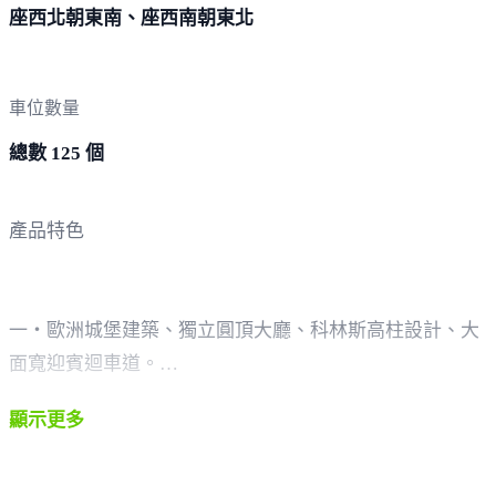
座西北朝東南、座西南朝東北
車位數量
總數 125 個
產品特色
一‧歐洲城堡建築、獨立圓頂大廳、科林斯高柱設計、大
面寬迎賓迴車道。
顯示更多
二‧歐洲公園廣場式美學造街，街廓富寬逾10米以上林蔭
大道。