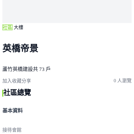
社區
大樓
英橋帝景
蘆竹
英橋建設
共 73 戶
0 人瀏覽
加入收藏
分享
社區總覽
基本資料
接待會館