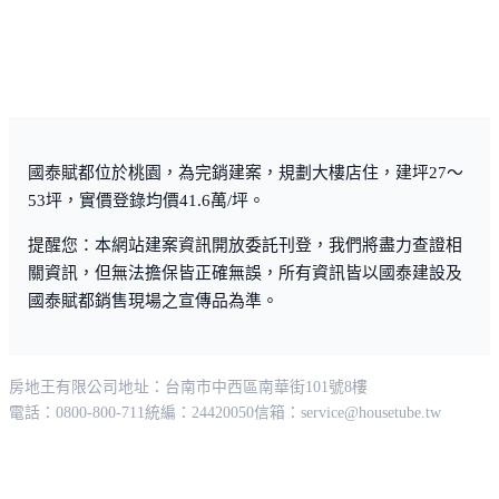
國泰賦都位於桃園，為完銷建案，規劃大樓店住，建坪27～
53坪，實價登錄均價41.6萬/坪。
提醒您：本網站建案資訊開放委託刊登，我們將盡力查證相
關資訊，但無法擔保皆正確無誤，所有資訊皆以國泰建設及
國泰賦都銷售現場之宣傳品為準。
房地王有限公司
地址：台南市中西區南華街101號8樓
電話：0800-800-711
統編：24420050
信箱：
service@housetube.tw