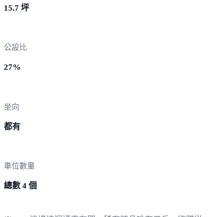
15.7 坪
公設比
27%
坐向
都有
車位數量
總數 4 個