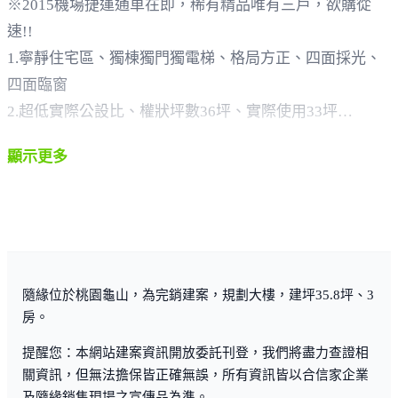
※2015機場捷運通車在即，稀有精品唯有三戶，欲購從
速!!
1.寧靜住宅區、獨棟獨門獨電梯、格局方正、四面採光、
四面臨窗
2.超低實際公設比、權狀坪數36坪、實際使用33坪
3.鄰近機場捷運A8站(機場高速直達車)，15分鐘銜接桃園
顯示更多
國際機場或15分鐘直達台北車站
4.鄰近長庚生活圈、美食、醫療、交通、生活機能便利
5.優質學區住宅(愛林雙語幼稚園旁、文華國小旁、鄰近大
崗國中)
6.在50公尺內三大公園區(大華運動公園、華東公園、華興
隨緣位於桃園龜山，為完銷建案，規劃大樓，建坪35.8坪、3
公園)
房。
提醒您：本網站建案資訊開放委託刊登，我們將盡力查證相
關資訊，但無法擔保皆正確無誤，所有資訊皆以合信家企業
及隨緣銷售現場之宣傳品為準。