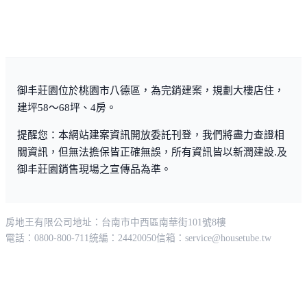
御丰莊園位於桃園市八德區，為完銷建案，規劃大樓店住，
建坪58～68坪、4房。
提醒您：本網站建案資訊開放委託刊登，我們將盡力查證相
關資訊，但無法擔保皆正確無誤，所有資訊皆以新潤建設.及
御丰莊園銷售現場之宣傳品為準。
房地王有限公司
地址：台南市中西區南華街101號8樓
電話：0800-800-711
統編：24420050
信箱：
service@housetube.tw