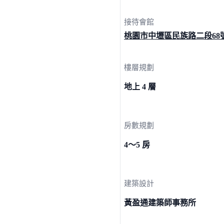
接待會館
桃園市中壢區民族路二段
68
樓層規劃
地上 4 層
房數規劃
4～5 房
建築設計
黃盈通建築師事務所