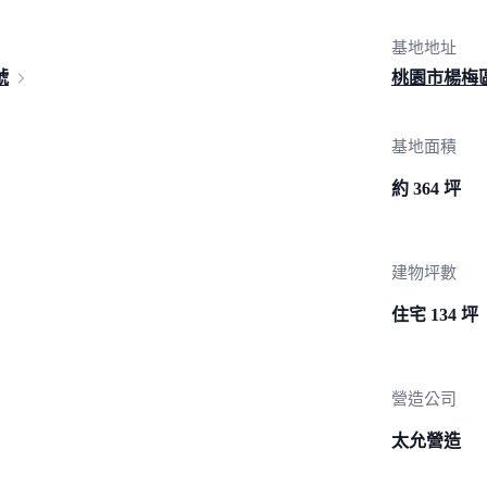
基地地址
號
桃園市楊梅
基地面積
約 364 坪
建物坪數
住宅 134 坪
營造公司
太允營造