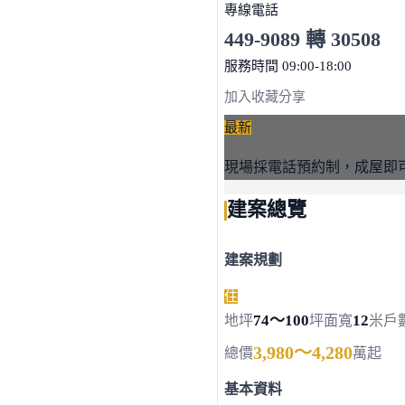
專線電話
449-9089 轉 30508
服務時間 09:00-18:00
點擊上方掃描 QR Code 可快
加入收藏
分享
最新
現場採電話預約制，成屋即
建案總覽
建案規劃
住
74～100
12
地坪
坪
面寬
米
戶
3,980～4,280
總價
萬起
基本資料