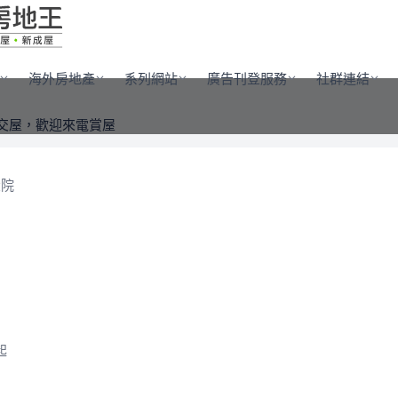
海外房地產
系列網站
廣告刊登服務
社群連結
交屋，歡迎來電賞屋
大院
起