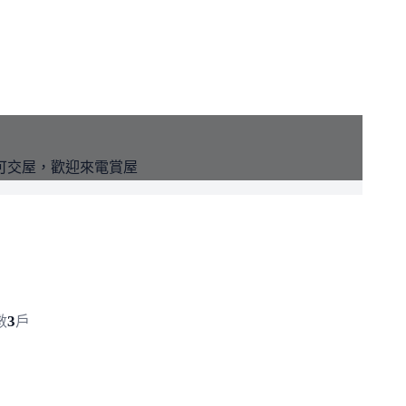
速撥打
可交屋，歡迎來電賞屋
3
數
戶