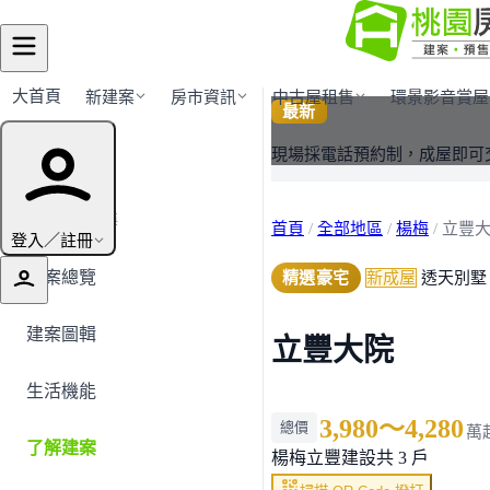
大首頁
新建案
房市資訊
中古屋租售
環景影音賞屋
最新
建案導覽
現場採電話預約制，成屋即可
← 返回楊梅
首頁
/
全部地區
/
楊梅
/
立豐
登入／註冊
建案總覽
精選豪宅
新成屋
透天別墅
建案圖輯
立豐大院
生活機能
3,980～4,280
總價
萬
了解建案
楊梅
立豐建設
共 3 戶