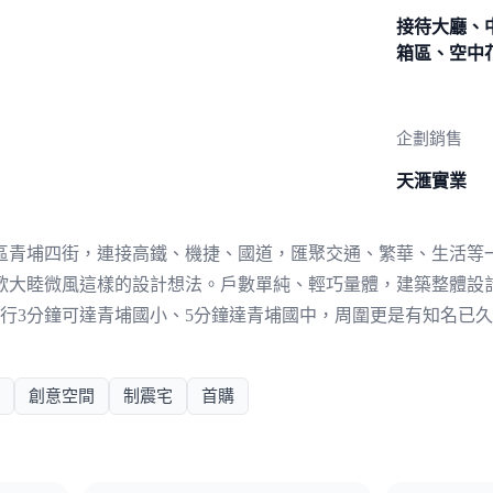
接待大廳、
箱區、空中
企劃銷售
天滙實業
區青埔四街，連接高鐵、機捷、國道，匯聚交通、繁華、生活等
歡大睦微風這樣的設計想法。戶數單純、輕巧量體，建築整體設
車行3分鐘可達青埔國小、5分鐘達青埔國中，周圍更是有知名已
創意空間
制震宅
首購