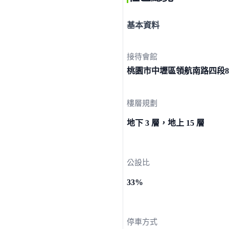
基本資料
接待會館
桃園市中壢區領航南路四段
樓層規劃
地下 3 層，地上 15 層
公設比
33%
停車方式