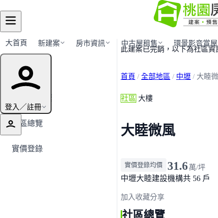
大首頁
新建案
房市資訊
中古屋租售
環景影音賞屋
此建案已完銷，以下為社區資
建案導覽
首頁
/
全部地區
/
中壢
/
大睦
← 返回中壢
社區
大樓
登入／註冊
社區總覽
大睦微風
實價登錄
31.6
實價登錄均價
萬/坪
中壢
大睦建設機構
共 56 戶
加入收藏
分享
社區總覽