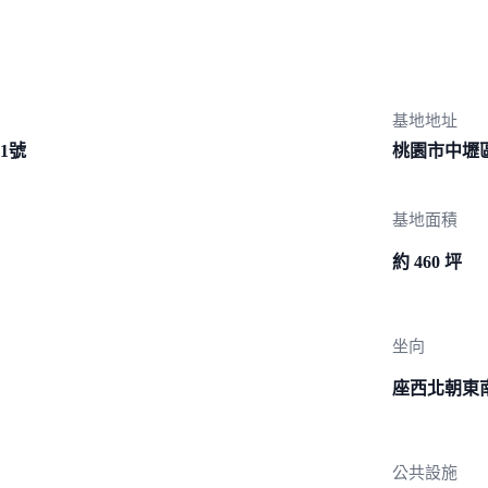
基地地址
81號
桃園市中壢
基地面積
約 460 坪
坐向
座西北朝東
公共設施