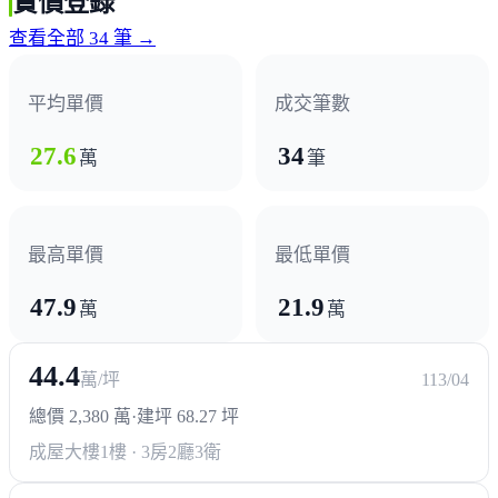
實價登錄
『易德吉荷』挑高3米6媲美頂級豪宅，27坪正三民路都會
查看全部 34 筆 →
宅，38坪南崁溪水岸人生，高坪效超機能，限量15戶早鳥
好康送，火爆搶買中。
平均單價
成交筆數
桃園市桃園區南崁黃金地段，河景＋捷運未來看漲
易德建設於桃園市桃園區推出全新建案「易德吉荷」，目
27.6
34
萬
筆
前為施工大樓店住，歡迎至接待中心參觀。「易德吉荷」
的特色是位在桃園市議會對面，是一棟11層高的大樓，緊
鄰正30米的三民路黃金地段。風景優美位在南崁溪水景第
最高單價
最低單價
一排，周圍有河岸公園綠蔭環繞，一旁還有耗資數十億蓋
47.9
21.9
萬
萬
成的桃園運動中心，全齡運動正適合。學區有青溪國小、
青溪國中、桃園高中、德來幼稚園、北科附工，生活圈機
44.4
萬/坪
113/04
能方便又多元。
「易德吉荷」為施工中的店住大樓，基地總面積200坪，
總價 2,380 萬
·
建坪 68.27 坪
總計33戶住家、1戶店面。樓高11樓、地下3層規劃為停車
成屋大樓
1樓 · 3房2廳3衛
場，計有平面式停車位36個。 公設包含了接待大廳、空中