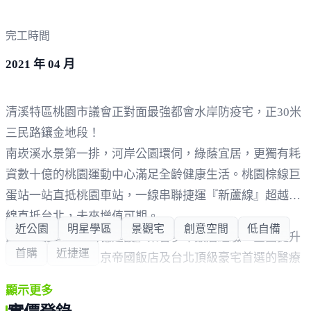
完工時間
2021 年 04 月
清溪特區桃園市議會正對面最強都會水岸防疫宅，正30米
三民路鑲金地段！
南崁溪水景第一排，河岸公園環伺，綠蔭宜居，更獨有耗
資數十億的桃園運動中心滿足全齡健康生活。桃園棕線巨
蛋站一站直抵桃園車站，一線串聯捷運『新蘆線』超越綠
線直抵台北，未來增值可期。
近公園
明星學區
景觀宅
創意空間
低自備
飯店精品建商『易德建設』集合多年飯店經驗，全面提升
首購
近捷運
防疫高規格，與東京帝國飯店及台北頂級豪宅首選的醫療
級空氣淨化，真正有感的居家生活，現在來接待中心直接
顯示更多
體會清新無毒好空氣。