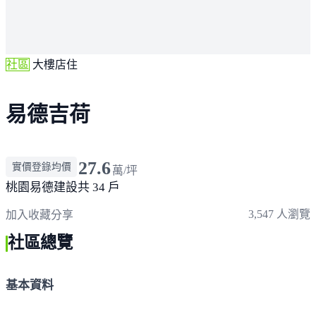
社區
大樓店住
易德吉荷
27.6
實價登錄均價
萬/坪
桃園
易德建設
共 34 戶
3,547 人瀏覽
加入收藏
分享
社區總覽
基本資料