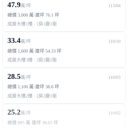
47.9
花園、交誼廳、閱覽室、信箱區與曬被區。交通上鄰近國
萬/坪
113/04
道與高鐵，南來北往都方便，將來還能串聯捷運「新蘆
總價 3,000 萬
·
建坪 76.1 坪
站」直線抵達台北，增值可期。
成屋大樓
1樓 · 1房1廳1衛
33.4
萬/坪
110/10
總價 1,600 萬
·
建坪 54.33 坪
成屋大樓
3樓 · 3房2廳2衛
28.5
萬/坪
110/03
總價 1,100 萬
·
建坪 38.6 坪
成屋大樓
2樓 · 2房2廳1衛
25.2
萬/坪
110/02
總價 895 萬
·
建坪 39.65 坪