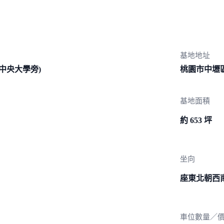
基地地址
(中央大
學旁)
桃園市中壢區
基地面積
約 653 坪
坐向
座東北朝西
車位數量／