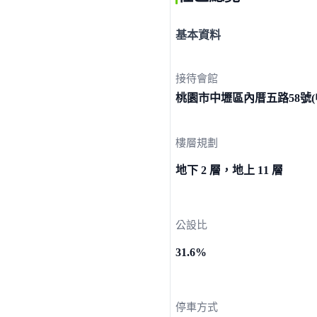
基本資料
接待會館
桃園市中壢區內厝五路58號
樓層規劃
地下 2 層，地上 11 層
公設比
31.6%
停車方式