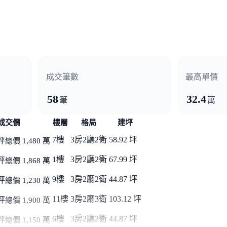
米莊園大道的人文宅邸!
學建築,3~4房輕豪宅絕版規劃,也是中壢市區難得一見觀山映
文書香,始終是中壢都會水泥叢林中一股清流,靜靜地散發著獨特
屋、投資、自住、養生最好的買點!
中,勢必引發爭藏熱潮,與十七萬坪中央大學校園比鄰而居,
成交筆數
最高單價
中心、超商、美食街應有盡有。
的想像,與您共享幸福時光,給自己一個改變的機會! }
58
32.4
筆
萬
大樓景觀宅 https://blog.housetube.tw/16361
成交價
樓層
格局
建坪
懂得生活的品味人士 https://blog.housetube.tw/16299
7樓
3房2廳2衛
58.92 坪
坪
總價 1,480 萬
1樓
3房2廳2衛
67.99 坪
坪
總價 1,868 萬
9樓
3房2廳2衛
44.87 坪
坪
總價 1,230 萬
11樓
3房2廳3衛
103.12 坪
坪
總價 1,900 萬
6樓
3房2廳2衛
44.87 坪
坪
總價 1,150 萬