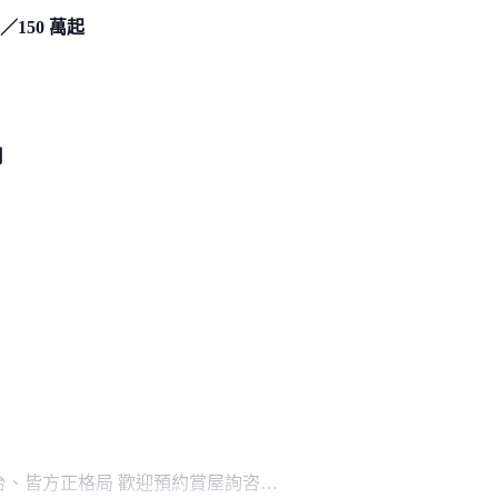
／150 萬起
月
露台、皆方正格局 歡迎預約賞屋詢咨