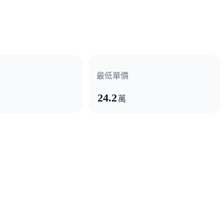
湖、曲徑通幽的湖畔大樓。
的書卷味和文人氣息。
最低單價
24.2
萬