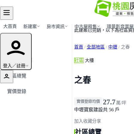
大首頁
新建案
房市資訊
中古屋租售
環景影音賞屋
此建案已完銷，以下為社區資
建案導覽
首頁
/
全部地區
/
中壢
/
之春
← 返回中壢
社區
大樓
登入／註冊
社區總覽
之春
實價登錄
27.7
實價登錄均價
萬/坪
中壢
寶宸建設
共 56 戶
加入收藏
分享
社區總覽