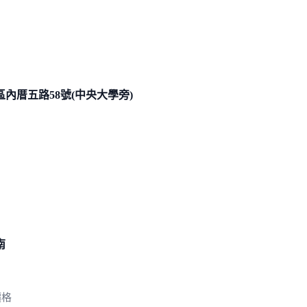
內厝五路58號(中央大
學旁)
南
價格