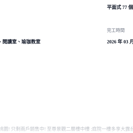
平面式 77 個
完工時間
、閱讀室、瑜珈教室
2026 年 03 
桃園! 只剩兩戶銷售中! 至尊景觀二層樓中樓 ;庭院一樓多享大