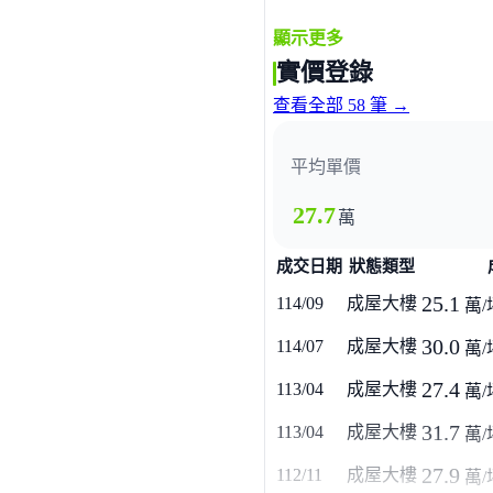
中壢中央大學旁,首座私設百
顯示更多
是難得一見的新古典主義的美
實價登錄
此外,緊鄰中央大學獨有的人
查看全部 58 筆 →
[寶宸之春]會是您首購、換
限量56席,戶數正快速減少
平均單價
還有新落成啟用的國民運動
{寶宸之春全新落成,將顛覆您
27.7
萬
獻給懂得生活的品味人士 中央大學旁湖岸
成交日期
狀態類型
限量56席！中央大學旁湖岸景觀宅 獻給
25.1
114/09
成屋大樓
萬/
30.0
114/07
成屋大樓
萬/
27.4
113/04
成屋大樓
萬/
31.7
113/04
成屋大樓
萬/
27.9
112/11
成屋大樓
萬/