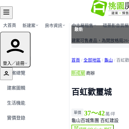
大首頁
新建案
房市資訊
中古屋租售
環景影音賞屋
最新
建案導覽
建案可售產品，為開放格局26
← 返回龜山
首頁
/
全部地區
/
龜山
/
百虹
登入／註冊
建案總覽
新成屋
商辦
建案圖輯
百虹歡璽城
生活機能
37～42
單價
萬/坪
實價登錄
龜山
百城集團 百虹建設