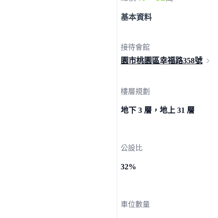
基本資料
接待會館
園市桃園區幸福路
358號
樓層規劃
地下 3 層，地上 31 層
公設比
32%
車位數量