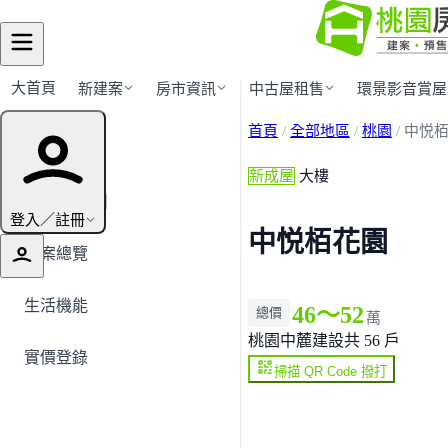
大首頁
新建案
房市資訊
中古屋租售
環景影音賞屋
首頁
/
全部地區
/
桃園
/
中悦
建案導覽
新成屋
大樓
← 返回桃園
登入／註冊
中悦栢花園
建案總覽
生活機能
46～52
總價
萬
桃園
中麓建設
共 56 戶
實價登錄
掃描 QR Code 撥打