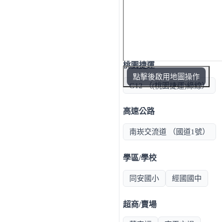
桃園捷運
點擊後啟用地圖操作
G12 （(桃園捷運)綠線）
高速公路
南崁交流道 （國道1號）
學區/學校
同安國小
經國國中
超商/賣場