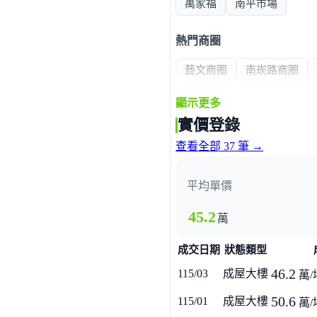
萬家福
南平市場
熱門商圈
藝文商圈
南崁路商圈
顯示更多
醫療機構
實價登錄
敏盛醫院
查看全部 37 筆 →
政府機構
平均單價
同安派出所
45.2
萬
成交日期
狀態類型
46.2
115/03
成屋大樓
萬/
50.6
115/01
成屋大樓
萬/