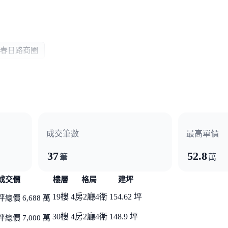
春日路商圈
成交筆數
最高單價
37
52.8
筆
萬
成交價
樓層
格局
建坪
19樓
4房2廳4衛
154.62 坪
坪
總價 6,688 萬
30樓
4房2廳4衛
148.9 坪
坪
總價 7,000 萬