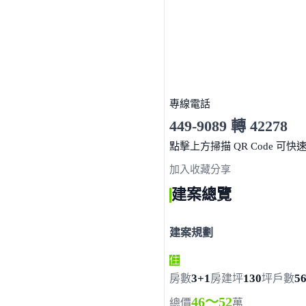
專線電話
449-9089 轉 42278
服務時間 10:00～19:00
點擊上方掃描 QR Code 可快
加入收藏
分享
建案總覽
建案規劃
住
3+1
130
5
房數
房
建坪
坪
戶數
46～52
總價
萬