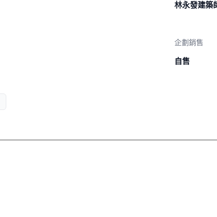
林永發建築
企劃銷售
自售