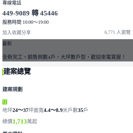
專線電話
449-9089 轉 45446
服務時間 10:00～19:00
點擊上方掃描 QR Code 可快速撥打
6,771 人瀏覽
加入收藏
分享
最新
全新完工，銷售倒數4戶，大坪數戶型，歡迎來電賞屋！
建案總覽
建案規劃
住
24～37
4.4～8.9
35
地坪
坪
面寬
米
戶數
戶
1,713
總價
萬起