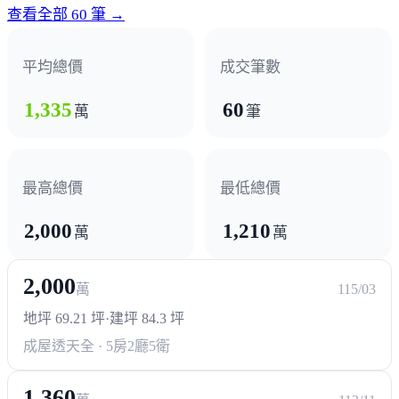
衛生福利部桃園醫院
查看全部 60 筆 →
政府機構
平均總價
成交筆數
郵局
區公所
客運新屋站
1,335
60
萬
筆
最高總價
最低總價
2,000
1,210
萬
萬
2,000
萬
115/03
地坪 69.21 坪
·
建坪 84.3 坪
成屋透天
全 · 5房2廳5衛
1,360