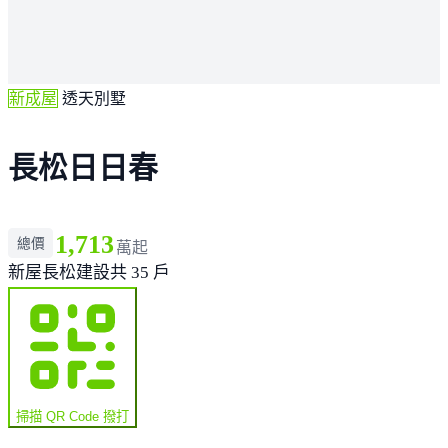
新成屋
透天別墅
長松日日春
1,713
總價
萬起
新屋
長松建設
共 35 戶
掃描 QR Code 撥打