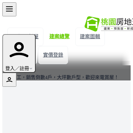
← 返回新屋
建案總覽
建案圖輯
生活機能
實價登錄
最新
登入／註冊
全新完工，銷售倒數4戶，大坪數戶型，歡迎來電賞屋！