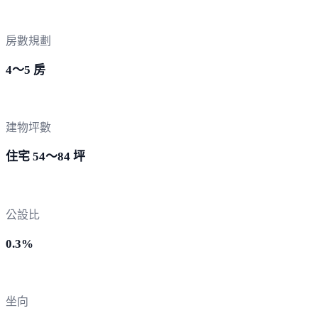
房數規劃
4～5 房
建物坪數
住宅 54～84 坪
公設比
0.3%
坐向