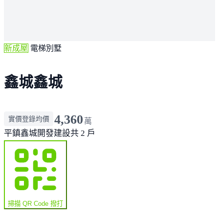
新成屋
電梯別墅
鑫城鑫城
4,360
實價登錄均價
萬
平鎮
鑫城開發建設
共 2 戶
掃描 QR Code 撥打