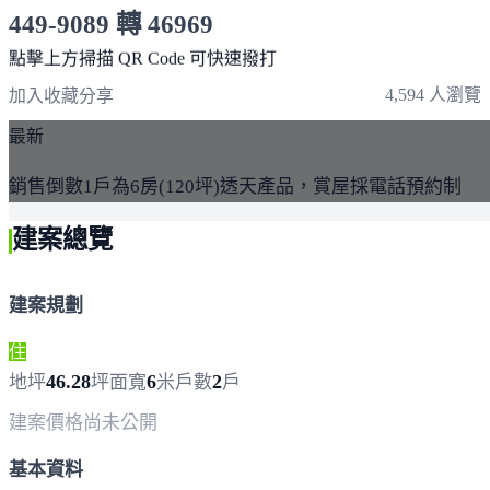
449-9089 轉 46969
服務時間 10:00～19:00
點擊上方掃描 QR Code 可快速撥打
4,594 人瀏覽
加入收藏
分享
最新
銷售倒數1戶為6房(120坪)透天產品，賞屋採電話預約制
建案總覽
建案規劃
住
46.28
6
2
地坪
坪
面寬
米
戶數
戶
建案價格
尚未公開
基本資料