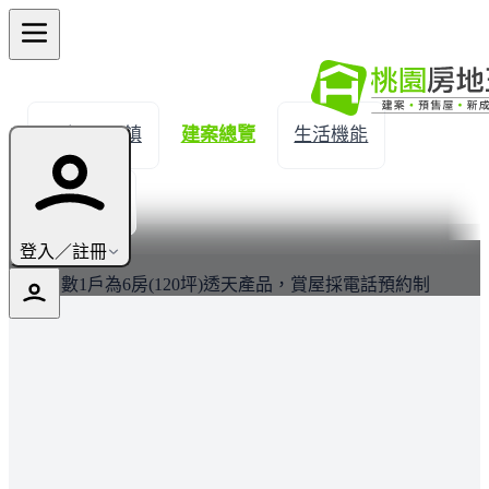
← 返回平鎮
建案總覽
生活機能
實價登錄
最新
登入／註冊
銷售倒數1戶為6房(120坪)透天產品，賞屋採電話預約制