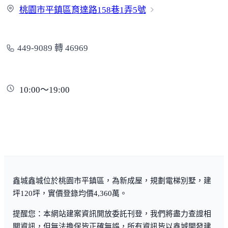
桃園市平鎮區育達路158巷1弄
5號
449-9089 轉 46969
10:00～19:00
鑫城鑫城位於桃園市平鎮區，為新成屋，規劃電梯別墅，建
坪120坪，實價登錄均價4,360萬。
提醒您：本網站建案資訊開放委託刊登，我們將盡力查證相
關資訊，但無法擔保皆正確無誤，所有資訊皆以鑫城開發建