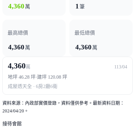
4,360
1
萬
筆
最高總價
最低總價
4,360
4,360
萬
萬
4,360
萬
113/04
地坪 46.28 坪
·
建坪 120.08 坪
成屋透天
全 · 6房2廳6衛
資料來源：內政部實價登錄，資料僅供參考。最新資料日期：
2024/04/20。
接待會館