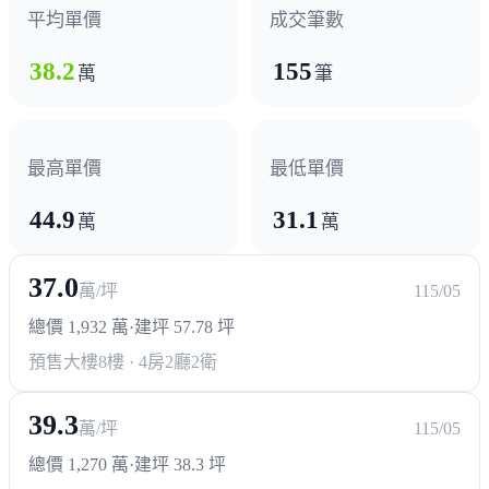
平均單價
成交筆數
38.2
155
萬
筆
最高單價
最低單價
44.9
31.1
萬
萬
37.0
萬/坪
115/05
總價 1,932 萬
·
建坪 57.78 坪
預售大樓
8樓 · 4房2廳2衛
39.3
萬/坪
115/05
總價 1,270 萬
·
建坪 38.3 坪