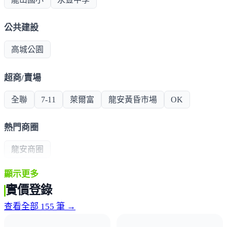
公共建設
高城公園
超商/賣場
全聯
7-11
萊爾富
龍安黃昏市場
OK
熱門商圈
龍安商圈
顯示更多
醫療機構
實價登錄
衛生福利部桃園醫院
查看全部 155 筆 →