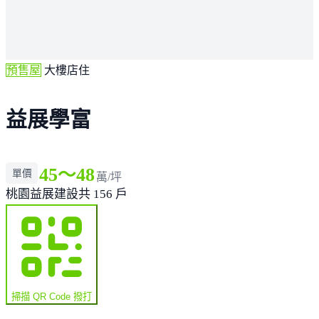
預售屋
大樓店住
益展學富
45～48
單價
萬/坪
桃園
益展建設
共 156 戶
掃描 QR Code 撥打