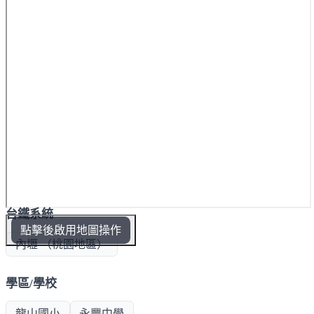
台鐵系統
點擊後啟用地圖操作
內壢 （桃園地區）
學區/學校
龍山國小
永豐中學