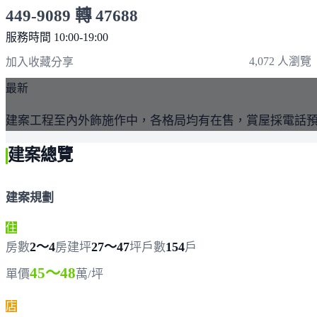
449-9089 轉 47688
服務時間 10:00-19:00
點擊上方掃描 QR Code 可快速撥打
4,072 人瀏覽
加入收藏
分享
最新
建案工程至內外飾施作中，各格局均有在售，賞屋採電話
建案總覽
建案規劃
住
2～4
27～47
154
房數
房
建坪
坪
戶數
戶
45～48
單價
萬/坪
店