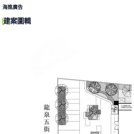
海進廣告
建案圖輯