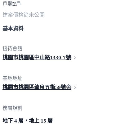
2
戶數
戶
建案價格
尚未公開
基本資料
接待會館
桃園市桃園區中山路1330-
7號
基地地址
桃園市桃園區龍泉五街5
9號旁
樓層規劃
地下 4 層，地上 15 層