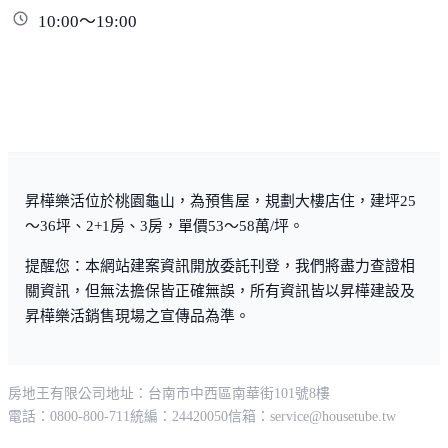
10:00～19:00
昇樺樂活位於桃園龜山，為預售屋，規劃大樓店住，建坪25
～36坪、2+1房、3房，單價53～58萬/坪。
提醒您：本網站建案資訊開放委託刊登，我們將盡力查證相
關資訊，但無法擔保皆正確無誤，所有資訊皆以昇樺建設及
昇樺樂活銷售現場之宣傳品為準。
房地王有限公司
地址：台南市中西區南華街101號8樓
電話：0800-800-711
統編：24420050
信箱：
service@housetube.tw