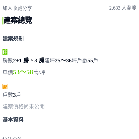
2,683 人瀏覽
加入收藏
分享
建案總覽
建案規劃
住
2+1 房、3 房
25～36
55
房數
建坪
坪
戶數
戶
53～58
單價
萬/坪
店
3
戶數
戶
建案價格
尚未公開
基本資料