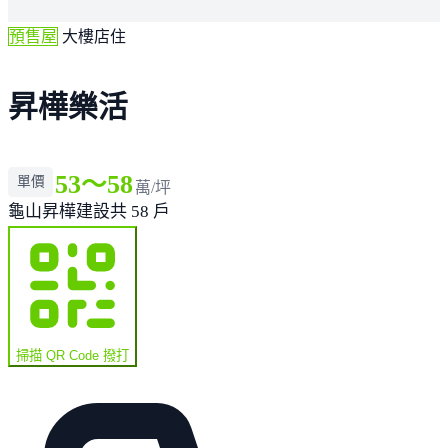
預售屋
大樓店住
昇樺樂活
53～58
單價
萬/坪
龜山
昇樺建設
共 58 戶
掃描 QR Code 撥打