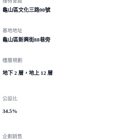
接待會館
龜山區文化三路
90號
基地地址
龜山區新興街8
8巷旁
樓層規劃
地下 2 層，地上 12 層
公設比
34.5%
企劃銷售