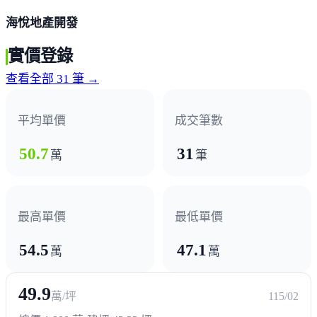
海悅地產開發
實價登錄
查看全部 31 筆 →
平均單價
成交筆數
50.7
31
萬
筆
最高單價
最低單價
54.5
47.1
萬
萬
49.9
萬/坪
115/02