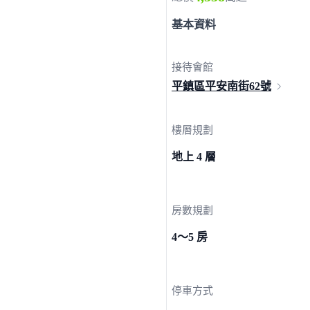
基本資料
接待會館
平鎮區平安南街
62號
樓層規劃
地上 4 層
房數規劃
4～5 房
停車方式