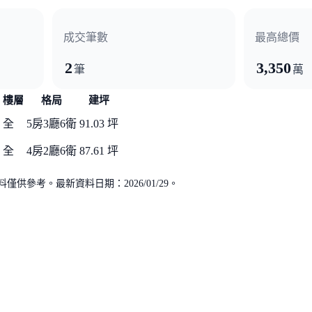
成交筆數
最高總價
2
3,350
筆
萬
樓層
格局
建坪
全
5房3廳6衛
91.03 坪
全
4房2廳6衛
87.61 坪
供參考。最新資料日期：2026/01/29。