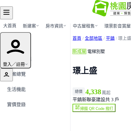
大首頁
新建案
房市資訊
中古屋租售
環景影音賞屋
首頁
/
全部地區
/
平鎮
/
璟上
建案導覽
新成屋
電梯別墅
← 返回平鎮
登入／註冊
璟上盛
建案總覽
生活機能
4,338
總價
萬起
平鎮
新聯豪建設
共 3 戶
實價登錄
掃描 QR Code 撥打