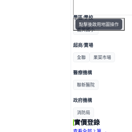
學區/學校
點擊後啟用地圖操作
義興國小
超商/賣場
全聯
果菜市場
醫療機構
聯新醫院
政府機構
消防局
實價登錄
查看全部 2 筆 →