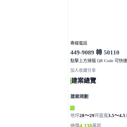
專線電話
449-9089 轉 50110
服務時間 10:00～19:00
點擊上方掃描 QR Code 可快
加入收藏
分享
建案總覽
建案規劃
住
28～29
3.5～4.5
地坪
坪
面寬
4,338
總價
萬起