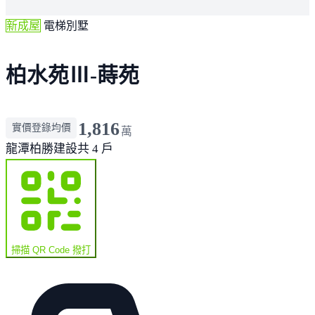
新成屋
電梯別墅
柏水苑Ⅲ-蒔苑
1,816
實價登錄均價
萬
龍潭
柏勝建設
共 4 戶
掃描 QR Code 撥打