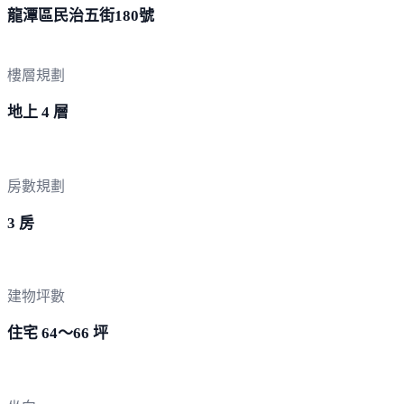
龍潭區民治五街
180號
樓層規劃
地上 4 層
房數規劃
3 房
建物坪數
住宅 64～66 坪