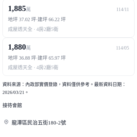
1,885
萬
114/11
地坪 37.02 坪
·
建坪 66.22 坪
成屋透天
全 · 4房2廳5衛
1,880
萬
114/05
地坪 36.88 坪
·
建坪 65.97 坪
成屋透天
全 · 4房2廳5衛
資料來源：內政部實價登錄，資料僅供參考。最新資料日期：
2026/03/21。
接待會館
龍潭區民治五街180-
2號