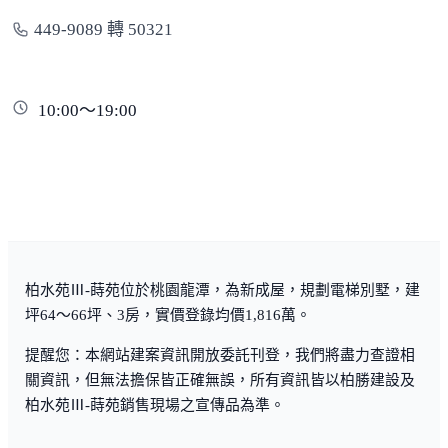
449-9089 轉 50321
10:00～19:00
柏水苑Ⅲ-蒔苑位於桃園龍潭，為新成屋，規劃電梯別墅，建
坪64～66坪、3房，實價登錄均價1,816萬。
提醒您：本網站建案資訊開放委託刊登，我們將盡力查證相
關資訊，但無法擔保皆正確無誤，所有資訊皆以柏勝建設及
柏水苑Ⅲ-蒔苑銷售現場之宣傳品為準。