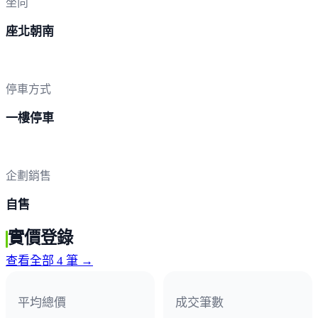
坐向
座北朝南
停車方式
一樓停車
企劃銷售
自售
實價登錄
查看全部 4 筆 →
平均總價
成交筆數