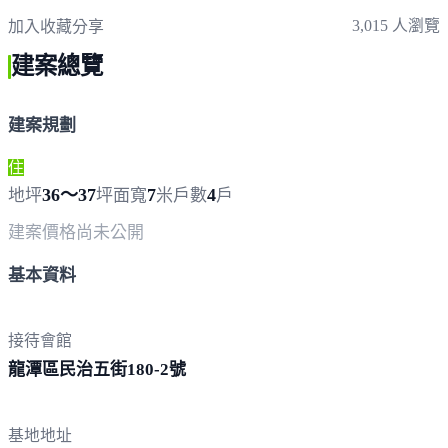
3,015 人瀏覽
加入收藏
分享
建案總覽
建案規劃
住
36～37
7
4
地坪
坪
面寬
米
戶數
戶
建案價格
尚未公開
基本資料
接待會館
龍潭區民治五街180-
2號
基地地址