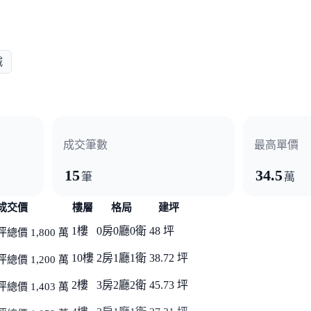
城
成交筆數
最高單價
15
34.5
筆
萬
成交價
樓層
格局
建坪
1樓
0房0廳0衛
48 坪
坪
總價 1,800 萬
10樓
2房1廳1衛
38.72 坪
坪
總價 1,200 萬
2樓
3房2廳2衛
45.73 坪
坪
總價 1,403 萬