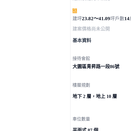
店
23.82～41.09
14
建坪
坪
戶數
建案價格
尚未公開
基本資料
接待會館
大園區青昇路一段
86號
樓層規劃
地下 2 層，地上 10 層
車位數量
平面式 87 個