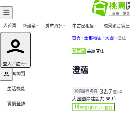
大首頁
新建案
房市資訊
中古屋租售
環景影音賞屋
首頁
/
全部地區
/
大園
/
澄藴
建案導覽
預售屋
華廈店住
← 返回大園
登入／註冊
澄藴
建案總覽
生活機能
32.7
實價登錄均價
萬/坪
大園
國灝建設
共 88 戶
實價登錄
掃描 QR Code 撥打