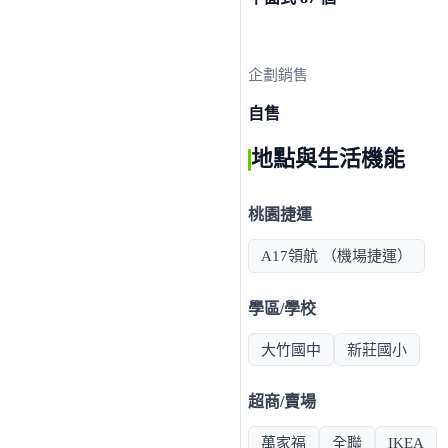
企劃銷售
自售
地點與生活機能
桃園捷運
A17領航 （機場捷運）
學區/學校
大竹國中
新莊國小
超商/賣場
萬家福
全聯
IKEA