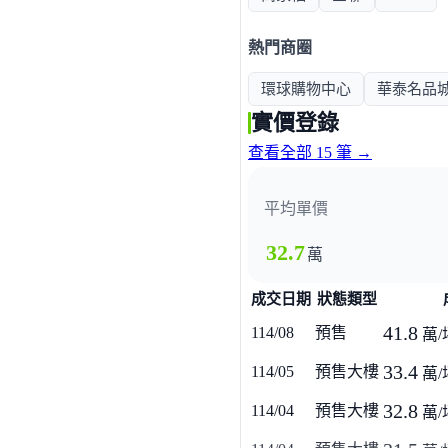
熱門商圈
環球購物中心
華泰名品
實價登錄
查看全部 15 筆 →
平均單價
32.7
萬
成交日期
狀態類型
41.8
114/08
預售
萬/
33.4
114/05
預售大樓
萬/
32.8
114/04
預售大樓
萬/