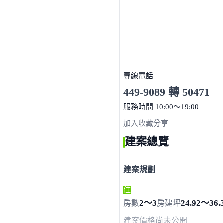
專線電話
449-9089 轉 50471
服務時間 10:00～19:00
點擊上方掃描 QR Code 可快
加入收藏
分享
建案總覽
建案規劃
住
2～3
24.92～36.
房數
房
建坪
建案價格
尚未公開