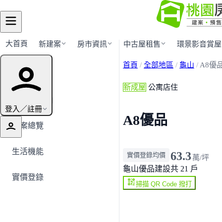
大首頁
新建案
房市資訊
中古屋租售
環景影音賞屋
首頁
/
全部地區
/
龜山
/
A8優
建案導覽
新成屋
公寓店住
← 返回龜山
登入／註冊
A8優品
建案總覽
生活機能
63.3
實價登錄均價
萬/坪
龜山
優品建設
共 21 戶
實價登錄
掃描 QR Code 撥打