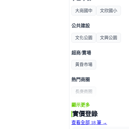
大崗國中
文欣國小
公共建設
文化公園
文興公園
超商/賣場
黃昏市場
熱門商圈
長庚商圈
顯示更多
醫療機構
實價登錄
長庚醫院
查看全部 18 筆 →