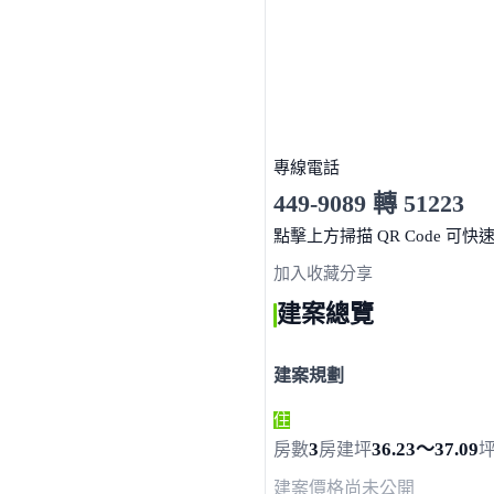
專線電話
449-9089 轉 51223
服務時間 10:00～19:00
點擊上方掃描 QR Code 可快
加入收藏
分享
建案總覽
建案規劃
住
3
36.23～37.09
房數
房
建坪
建案價格
尚未公開