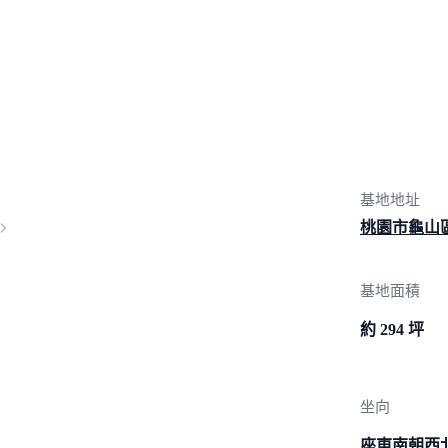
基地地址
桃園市龜山
基地面積
約 294 坪
坐向
座東南朝西