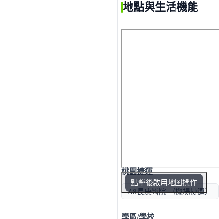
地點與生活機能
桃園捷運
點擊後啟用地圖操作
A8長庚醫院 （機場捷運）
學區/學校