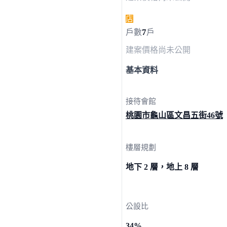
店
7
戶數
戶
建案價格
尚未公開
基本資料
接待會館
桃園市龜山區文昌五街
46號
樓層規劃
地下 2 層，地上 8 層
公設比
34%