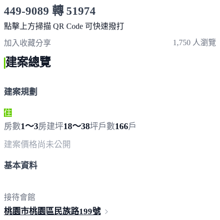
449-9089 轉 51974
服務時間 9:00-19:00
點擊上方掃描 QR Code 可快速撥打
1,750 人瀏覽
加入收藏
分享
建案總覽
建案規劃
住
1～3
18～38
166
房數
房
建坪
坪
戶數
戶
建案價格
尚未公開
基本資料
接待會館
桃園市桃園區民族路
199號