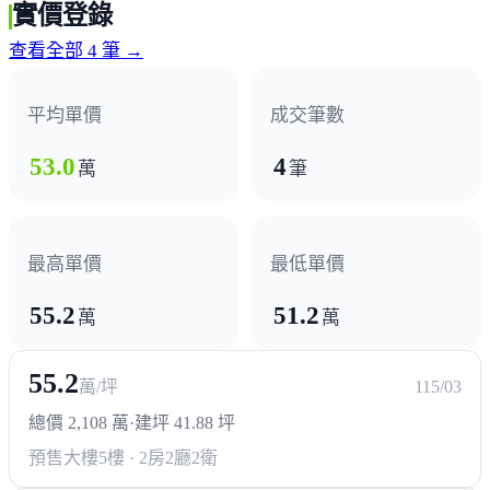
實價登錄
新明國中
中壢高中
新明國小
查看全部 4 筆 →
超商/賣場
平均單價
成交筆數
全聯
全家
青果市場
53.0
4
萬
筆
熱門商圈
中壢夜市
最高單價
最低單價
55.2
51.2
醫療機構
萬
萬
康寧醫院
55.2
萬/坪
115/03
政府機構
總價 2,108 萬
·
建坪 41.88 坪
預售大樓
5樓 · 2房2廳2衛
區公所
戶政