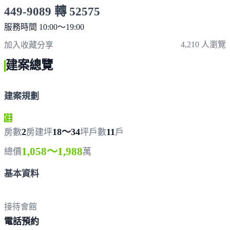
449-9089 轉 52575
服務時間 10:00～19:00
點擊上方掃描 QR Code 可快速撥打
4,210 人瀏覽
加入收藏
分享
建案總覽
建案規劃
住
2
18～34
11
房數
房
建坪
坪
戶數
戶
1,058～1,988
總價
萬
基本資料
接待會館
電
話預約