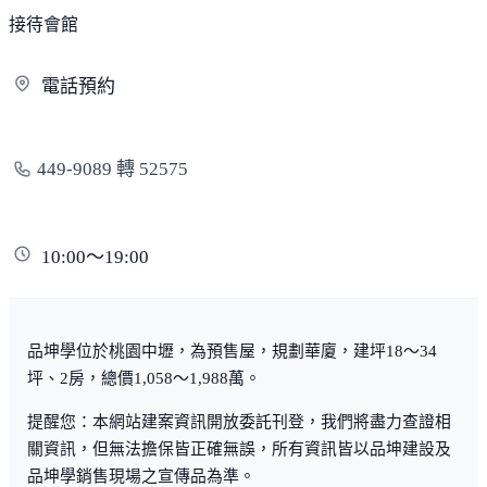
接待會館
電
話預約
449-9089 轉 52575
10:00～19:00
品坤學位於桃園中壢，為預售屋，規劃華廈，建坪18～34
坪、2房，總價1,058～1,988萬。
提醒您：本網站建案資訊開放委託刊登，我們將盡力查證相
關資訊，但無法擔保皆正確無誤，所有資訊皆以品坤建設及
品坤學銷售現場之宣傳品為準。