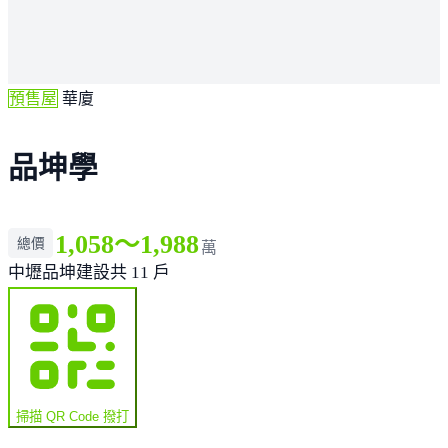
預售屋
華廈
品坤學
1,058～1,988
總價
萬
中壢
品坤建設
共 11 戶
掃描 QR Code 撥打