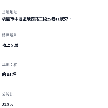
基地地址
桃園市中壢區環西路二段25巷1
1號旁
樓層規劃
地上 5 層
基地面積
約 84 坪
公設比
31.9%