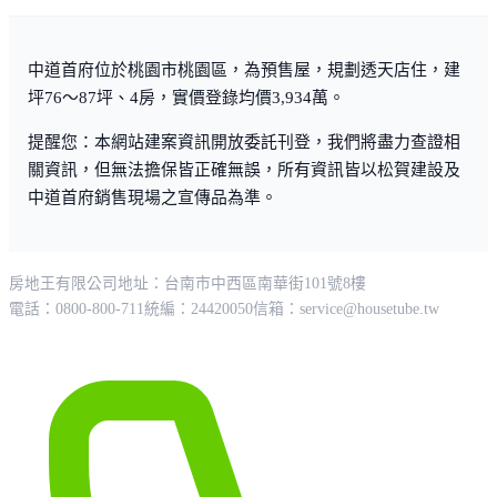
中道首府位於桃園市桃園區，為預售屋，規劃透天店住，建
坪76～87坪、4房，實價登錄均價3,934萬。
提醒您：本網站建案資訊開放委託刊登，我們將盡力查證相
關資訊，但無法擔保皆正確無誤，所有資訊皆以松賀建設及
中道首府銷售現場之宣傳品為準。
房地王有限公司
地址：台南市中西區南華街101號8樓
電話：0800-800-711
統編：24420050
信箱：
service@housetube.tw