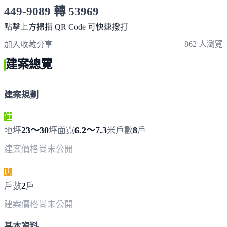
449-9089 轉 53969
服務時間 10:00～19:00
點擊上方掃描 QR Code 可快速撥打
862 人瀏覽
加入收藏
分享
建案總覽
建案規劃
住
23～30
6.2～7.3
8
地坪
坪
面寬
米
戶數
戶
建案價格
尚未公開
店
2
戶數
戶
建案價格
尚未公開
基本資料