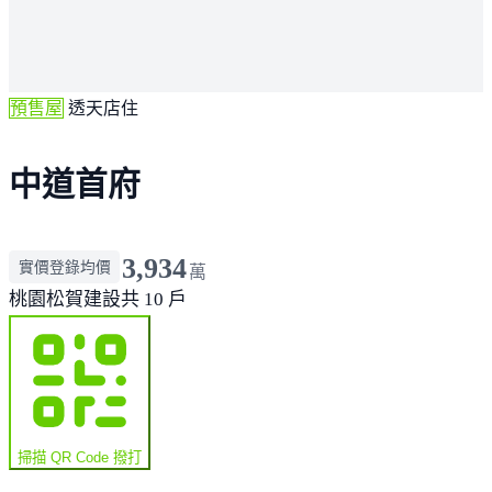
預售屋
透天店住
中道首府
3,934
實價登錄均價
萬
桃園
松賀建設
共 10 戶
掃描 QR Code 撥打