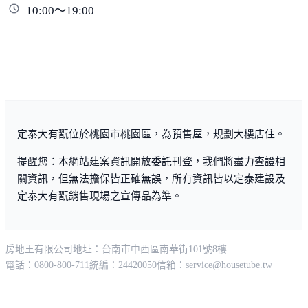
10:00～19:00
定泰大有翫位於桃園市桃園區，為預售屋，規劃大樓店住。
提醒您：本網站建案資訊開放委託刊登，我們將盡力查證相
關資訊，但無法擔保皆正確無誤，所有資訊皆以定泰建設及
定泰大有翫銷售現場之宣傳品為準。
房地王有限公司
地址：台南市中西區南華街101號8樓
電話：0800-800-711
統編：24420050
信箱：
service@housetube.tw