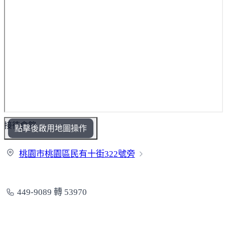
接待會館
點擊後啟用地圖操作
桃園市桃園區民有十街32
2號旁
449-9089 轉 53970