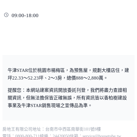
09:00-18:00
牛津STAR位於桃園市楊梅區，為預售屋，規劃大樓店住，建
坪22.33～52.23坪、2～3房，總價888～2,880萬。
提醒您：本網站建案資訊開放委託刊登，我們將盡力查證相
關資訊，但無法擔保皆正確無誤，所有資訊皆以香柏樹建設
事業及牛津STAR銷售現場之宣傳品為準。
房地王有限公司
地址：台南市中西區南華街101號8樓
電話：0800-800-711
統編：24420050
信箱：
service@housetube.tw