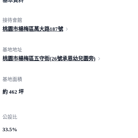
基本資料
接待會館
桃園市楊梅區萬大路
187號
基地地址
桃園市楊梅區五守街(26號承恩幼兒
園旁)
基地面積
約 462 坪
公設比
33.5%