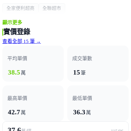
全家便利超商
全聯超市
顯示更多
熱門商圈
實價登錄
四維商圈
查看全部 15 筆 →
醫療機構
平均單價
成交筆數
天成醫院
38.5
15
萬
筆
最高單價
最低單價
42.7
36.3
萬
萬
37.6