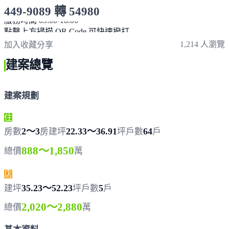
449-9089 轉 54980
服務時間 09:00-18:00
點擊上方掃描 QR Code 可快速撥打
1,214 人瀏覽
加入收藏
分享
建案總覽
建案規劃
住
2～3
22.33～36.91
64
房數
房
建坪
坪
戶數
戶
888～1,850
總價
萬
店
35.23～52.23
5
建坪
坪
戶數
戶
2,020～2,880
總價
萬