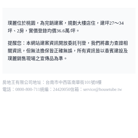
璞麗位於桃園，為完銷建案，規劃大樓店住，建坪27～34
坪、2房，實價登錄均價36.6萬/坪。
提醒您：本網站建案資訊開放委託刊登，我們將盡力查證相
關資訊，但無法擔保皆正確無誤，所有資訊皆以香賓建設及
璞麗銷售現場之宣傳品為準。
房地王有限公司
地址：台南市中西區南華街101號8樓
電話：0800-800-711
統編：24420050
信箱：
service@housetube.tw