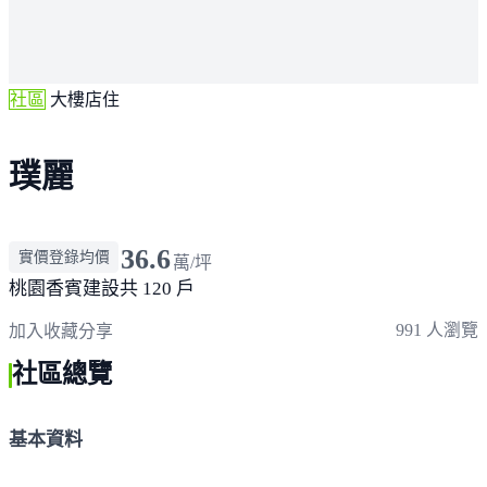
社區
大樓店住
璞麗
36.6
實價登錄均價
萬/坪
桃園
香賓建設
共 120 戶
991 人瀏覽
加入收藏
分享
社區總覽
基本資料