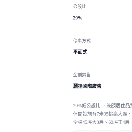
公設比
29%
停車方式
平面式
企劃銷售
麗揚國際廣告
29%低公設比 ，兼顧居住
休閒設施有7米35挑高大廳
全棟45坪大3房、60坪正4