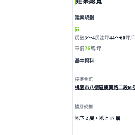
建案總覽
建案規劃
住
3～4
44～60
房數
房
建坪
坪
戶
26
單價
萬/坪
基本資料
接待會館
桃園市八德區廣興路二段
69
樓層規劃
地下 2 層，地上 17 層