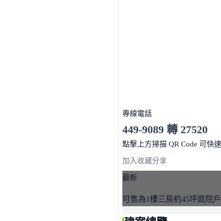
專線電話
449-9089 轉 27520
服務時間 10:00～19:00
點擊上方掃描 QR Code 可快
加入收藏
分享
最新
可售為1樓三房約45坪庭院戶(