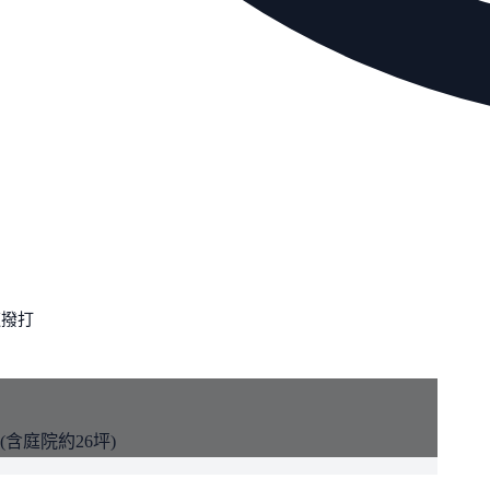
速撥打
含庭院約26坪)