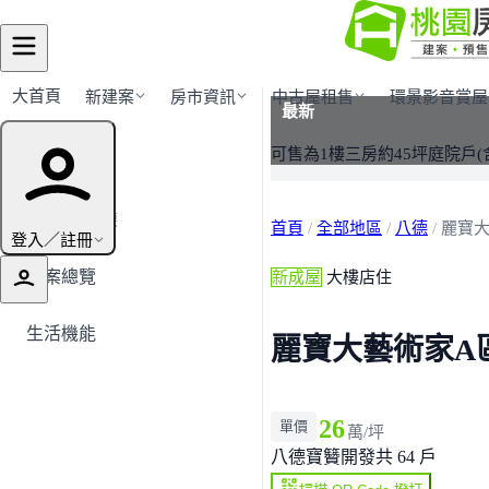
大首頁
新建案
房市資訊
中古屋租售
環景影音賞屋
最新
建案導覽
可售為1樓三房約45坪庭院戶(
← 返回八德
首頁
/
全部地區
/
八德
/
麗寶大
登入／註冊
建案總覽
新成屋
大樓店住
生活機能
麗寶大藝術家A
26
單價
萬/坪
八德
寶籫開發
共 64 戶