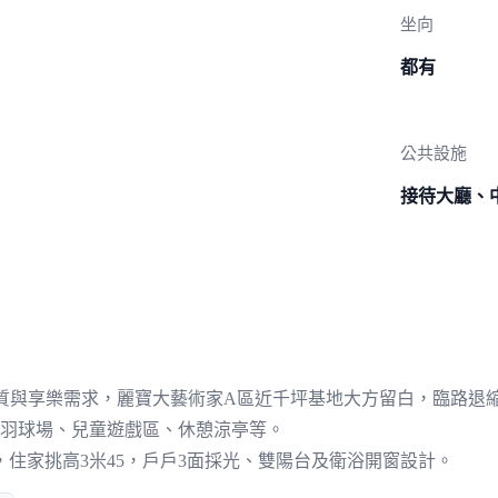
坐向
都有
公共設施
接待大廳、
品質與享樂需求，麗寶大藝術家A區近千坪基地大方留白，臨路退
、羽球場、兒童遊戲區、休憩涼亭等。
房，住家挑高3米45，戶戶3面採光、雙陽台及衛浴開窗設計。