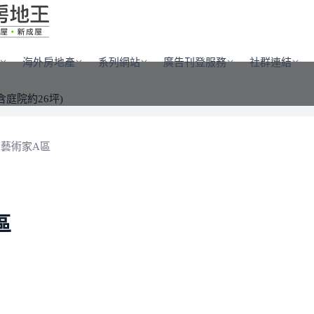
海外房地產
系列網站
廣告刊登服務
社群連結
含庭院約26坪)
藝術家A區
區