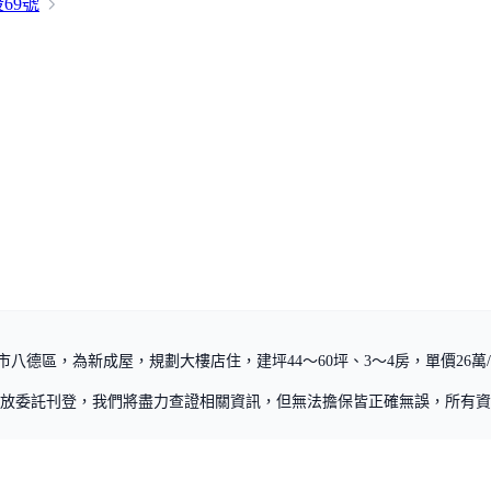
段
69號
八德區，為新成屋，規劃大樓店住，建坪44～60坪、3～4房，單價26萬
放委託刊登，我們將盡力查證相關資訊，但無法擔保皆正確無誤，所有資
政策
資料使用政策
聯絡我們