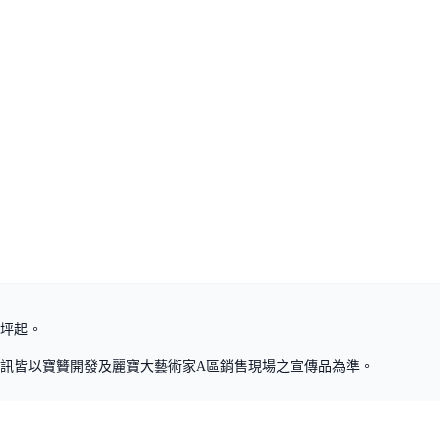
/坪起。
訊皆以寶籫開發及麗寶大藝術家A區銷售現場之宣傳品為準。