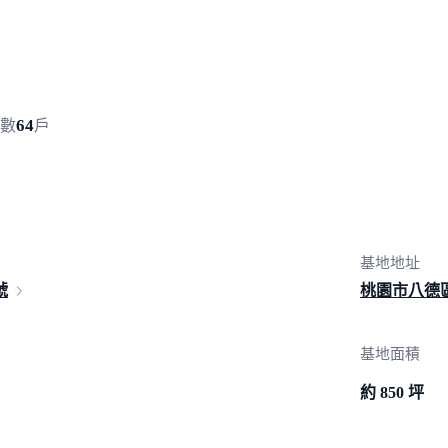
64
數
戶
基地地址
號
桃園市八德
基地面積
約 850 坪