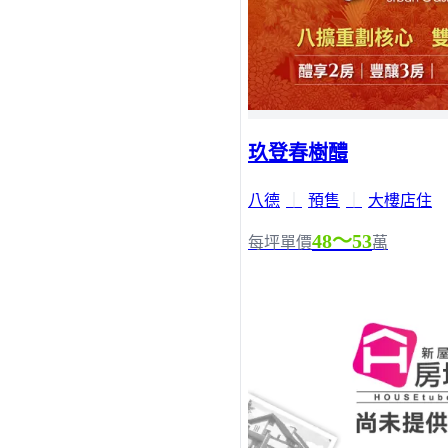
玖登春樹醴
八德
｜
預售
｜
大樓店住
48～53
每坪單價
萬