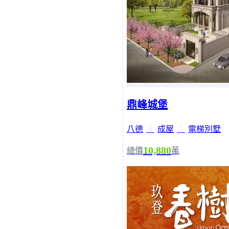
鼎峰城堡
八德
｜
成屋
｜
電梯別墅
10,880
總價
萬