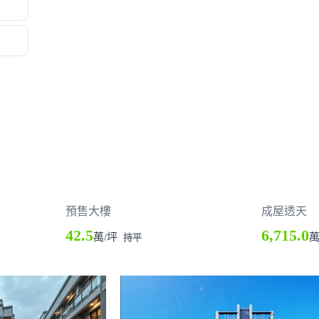
預售大樓
成屋透天
42.5
6,715.0
萬/坪
持平