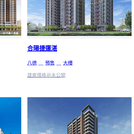
合陽捷運湛
八德
｜
預售
｜
大樓
建案價格
尚未公開