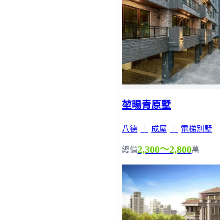
堃暘青原墅
八德
｜
成屋
｜
電梯別墅
2,300～2,800
總價
萬