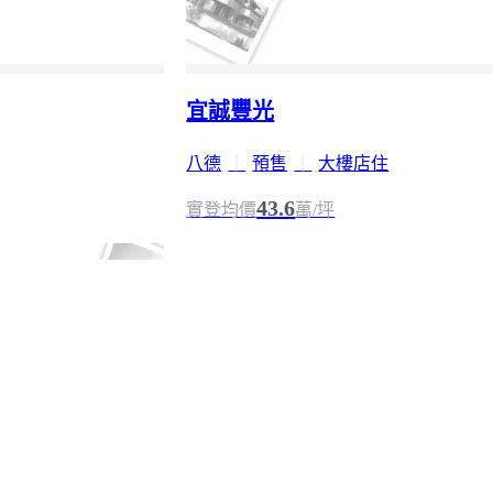
宜誠豐光
八德
｜
預售
｜
大樓店住
43.6
實登均價
萬/坪