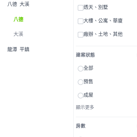
八德
大溪
透天、別墅
八德
大樓、公寓、華廈
大溪
廠辦、土地、其他
龍潭
平鎮
建案狀態
全部
預售
成屋
顯示更多
房數