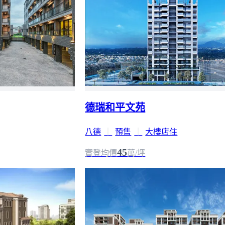
德瑞和平文苑
八德
｜
預售
｜
大樓店住
45
實登均價
萬/坪