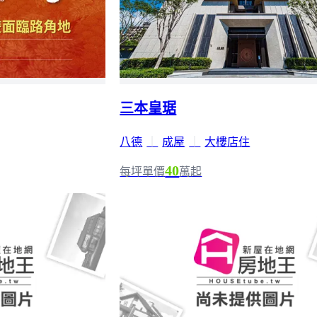
三本皇琚
八德
｜
成屋
｜
大樓店住
40
每坪單價
萬起