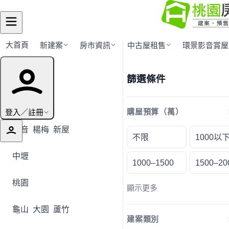
大首頁
新建案
房市資訊
中古屋租售
環景影音賞屋
行政區導覽
篩選條件
全部地區
登入／註冊
購屋預算（萬）
觀音
楊梅
新屋
不限
1000以
中壢
1000–1500
1500–20
桃園
顯示更多
龜山
大園
蘆竹
建案類別