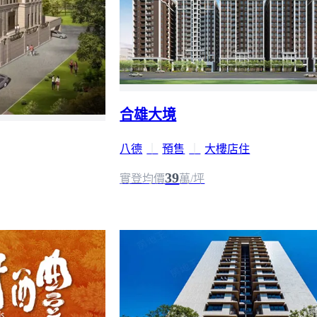
合雄大境
八德
｜
預售
｜
大樓店住
39
實登均價
萬/坪