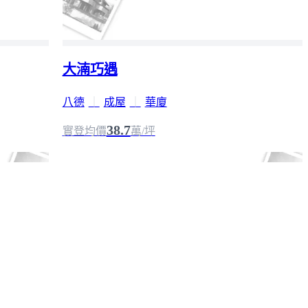
大湳巧遇
八德
｜
成屋
｜
華廈
38.7
實登均價
萬/坪