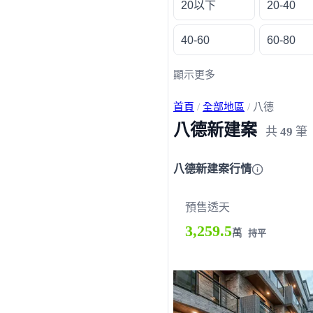
20以下
20-40
40-60
60-80
顯示更多
首頁
/
全部地區
/
八德
八德新建案
共
49
筆
八德新建案行情
預售透天
3,259.5
萬
持平
載入失敗，請重新整理