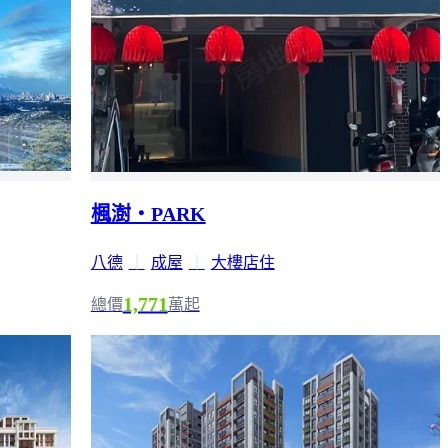
楓澍・PARK
八德
｜
成屋
｜
大樓店住
1,771
總價
萬起