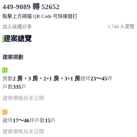
449-9089 轉 52652
服務時間 10:00～19:00
點擊上方掃描 QR Code 可快速撥打
1,744 人瀏覽
加入收藏
分享
建案總覽
建案規劃
住
2 房、3 房、2+1 房、3+1 房
23～45
房數
建坪
坪
335
戶數
戶
建案價格
尚未公開
店
17～46
15
建坪
坪
戶數
戶
建案價格
尚未公開