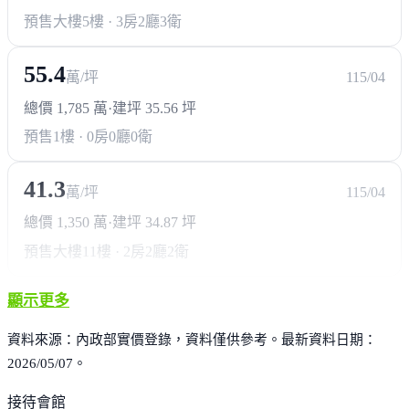
預售大樓
5樓 · 3房2廳3衛
55.4
萬/坪
115/04
總價 1,785 萬
·
建坪 35.56 坪
預售
1樓 · 0房0廳0衛
41.3
萬/坪
115/04
總價 1,350 萬
·
建坪 34.87 坪
預售大樓
11樓 · 2房2廳2衛
顯示更多
資料來源：內政部實價登錄，資料僅供參考。最新資料日期：
2026/05/07。
接待會館