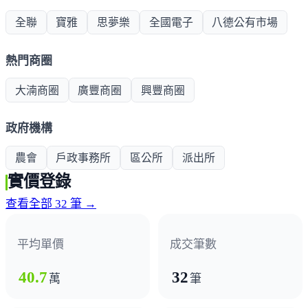
全聯
寶雅
思夢樂
全國電子
八德公有市場
熱門商圈
大湳商圈
廣豐商圈
興豐商圈
政府機構
農會
戶政事務所
區公所
派出所
實價登錄
查看全部 32 筆 →
平均單價
成交筆數
40.7
32
萬
筆