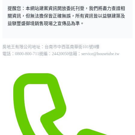
提醒您：本網站建案資訊開放委託刊登，我們將盡力查證相
關資訊，但無法擔保皆正確無誤，所有資訊皆以益騏建築及
益騏豐盛御境銷售現場之宣傳品為準。
房地王有限公司
地址：台南市中西區南華街101號8樓
電話：0800-800-711
統編：24420050
信箱：
service@housetube.tw