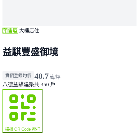
預售屋
大樓店住
益騏豐盛御境
40.7
實價登錄均價
萬/坪
八德
益騏建築
共 350 戶
掃描 QR Code 撥打