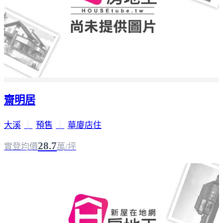
齋明居
大溪
｜
預售
｜
華廈店住
28.7
實登均價
萬/坪