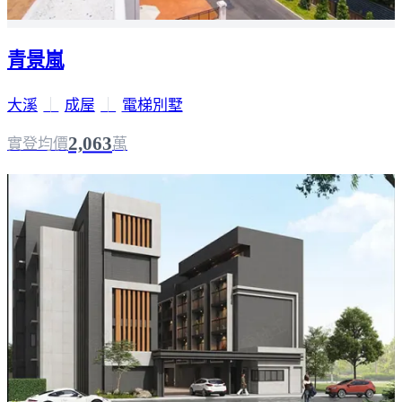
青景嵐
大溪
｜
成屋
｜
電梯別墅
2,063
實登均價
萬