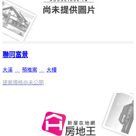
聯同富景
大溪
｜
預推案
｜
大樓
建案價格
尚未公開