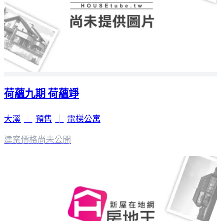
荷蘊九期 荷蘊竫
大溪
｜
預售
｜
電梯公寓
建案價格
尚未公開