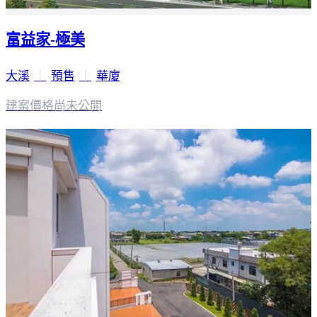
富益家-極美
大溪
｜
預售
｜
華廈
建案價格
尚未公開