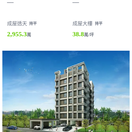
—
—
成屋透天
成屋大樓
持平
持平
2,955.3
38.8
萬
萬/坪
載入失敗，請重新整理