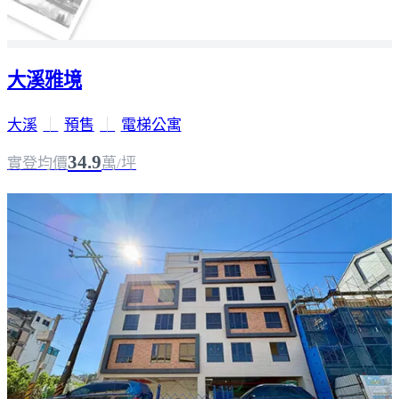
大溪雅境
大溪
｜
預售
｜
電梯公寓
34.9
實登均價
萬/坪