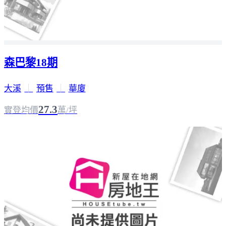
森巴黎18期
大溪
｜
預售
｜
華廈
27.3
實登均價
萬/坪