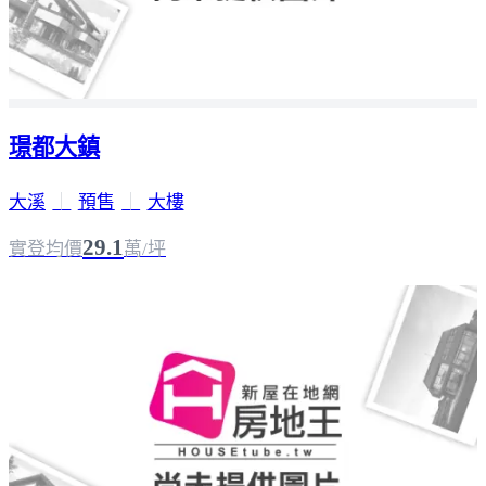
璟都大鎮
大溪
｜
預售
｜
大樓
29.1
實登均價
萬/坪