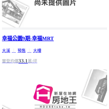
幸福公園9期-幸福MRT
大溪
｜
預售
｜
大樓
33.1
實登均價
萬/坪