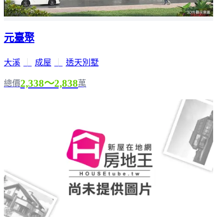
元臺聚
大溪
｜
成屋
｜
透天別墅
2,338～2,838
總價
萬