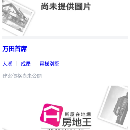
万田首席
大溪
｜
成屋
｜
電梯別墅
建案價格
尚未公開