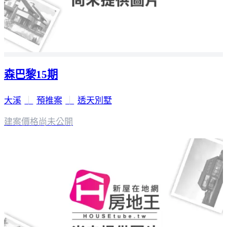
森巴黎15期
大溪
｜
預推案
｜
透天別墅
建案價格
尚未公開