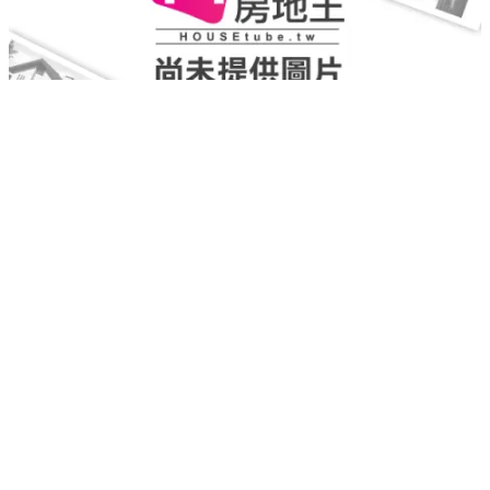
鼎臻花園別墅
大溪
｜
預售
｜
透天別墅
2,058
實登均價
萬
重新載入
載入失敗，請再試一次
房地王有限公司
地址：台南市中西區南華街101號8樓