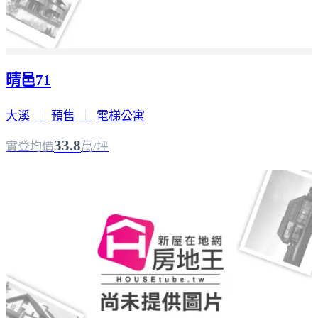
晴邑71
大溪
｜
預售
｜
電梯公寓
33.8
實登均價
萬/坪