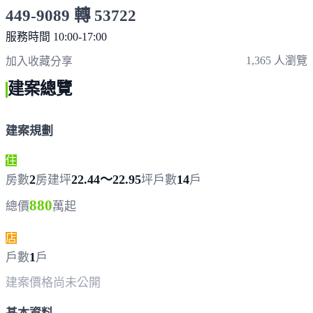
449-9089 轉 53722
服務時間 10:00-17:00
點擊上方掃描 QR Code 可快速撥打
1,365 人瀏覽
加入收藏
分享
建案總覽
建案規劃
住
2
22.44～22.95
14
房數
房
建坪
坪
戶數
戶
880
總價
萬起
店
1
戶數
戶
建案價格
尚未公開