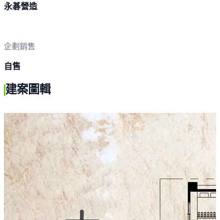
永碁營造
企劃銷售
自售
建案圖輯