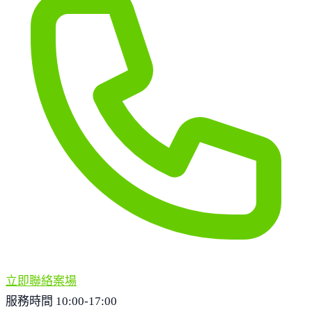
公共建設
河濱公園
仁和公園
超商/賣場
全聯
家樂福超市
黃昏市場
公有零售市場
自由聯盟生鮮超市
顯示更多
熱門商圈
接待會館
埔頂商圈
大溪老街
桃園市大溪區士香街
107號
449-9089 轉 53722