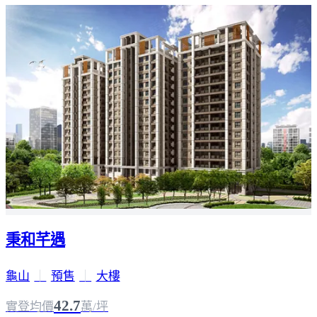
秉和芊遇
龜山
｜
預售
｜
大樓
42.7
實登均價
萬/坪