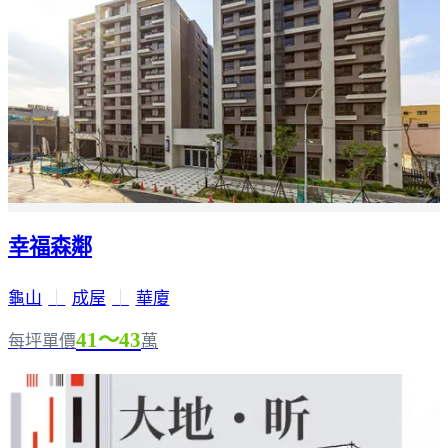
幸福森鄰
龜山
｜
成屋
｜
華廈
41～43
每坪單價
萬