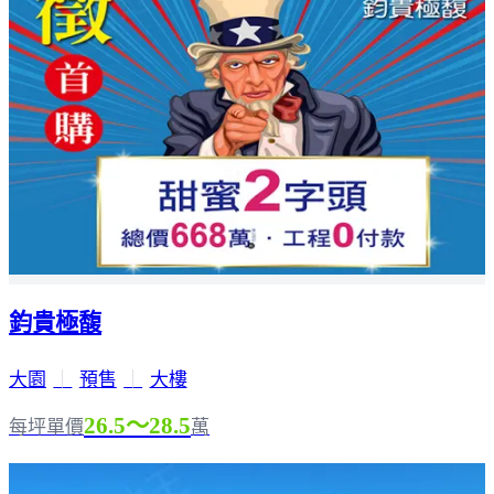
鈞貴極馥
大園
｜
預售
｜
大樓
26.5～28.5
每坪單價
萬