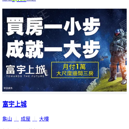
富宇上城
龜山
｜
成屋
｜
大樓