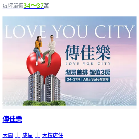
34～37
每坪單價
萬
傳佳樂
大園
｜
成屋
｜
大樓店住