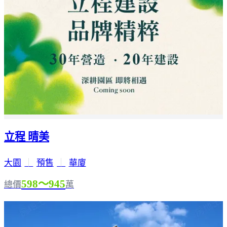
立程 晴美
大園
｜
預售
｜
華廈
598～945
總價
萬