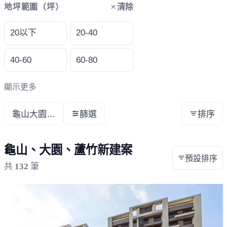
清除
地坪範圍（坪）
20以下
20-40
40-60
60-80
顯示更多
龜山大園蘆竹
篩選
排序
龜山、大園、蘆竹新建案
預設排序
共
132
筆
載入失敗，請重新整理