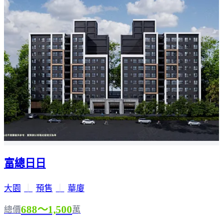
富總日日
大園
｜
預售
｜
華廈
688～1,500
總價
萬