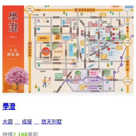
學澄
大園
｜
成屋
｜
透天別墅
2,188
總價
萬起