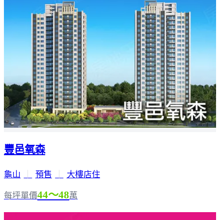
豐邑氧森
龜山
｜
預售
｜
大樓店住
44～48
每坪單價
萬