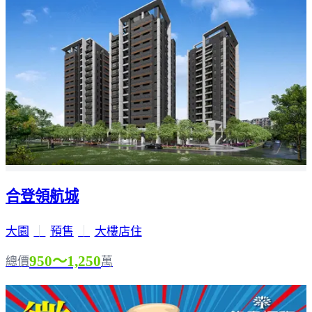
合登領航城
大園
｜
預售
｜
大樓店住
950～1,250
總價
萬