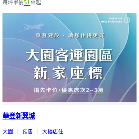
51
每坪單價
萬起
華登新翼城
大園
｜
預售
｜
大樓店住