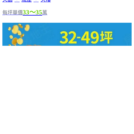
33～35
每坪單價
萬
協勝雙子城