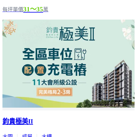
31～35
每坪單價
萬
鈞貴極美II
大園
｜
成屋
｜
大樓