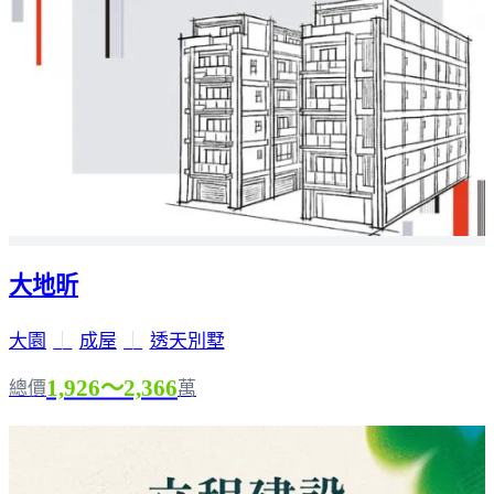
大地昕
大園
｜
成屋
｜
透天別墅
1,926～2,366
總價
萬