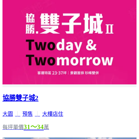
協勝雙子城2
大園
｜
預售
｜
大樓店住
31～34
每坪單價
萬