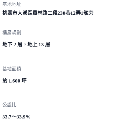
基地地址
桃園市大溪區員林路二段230巷12弄
1號旁
樓層規劃
地下 2 層，地上 13 層
基地面積
約 1,600 坪
公設比
33.7～33.9%