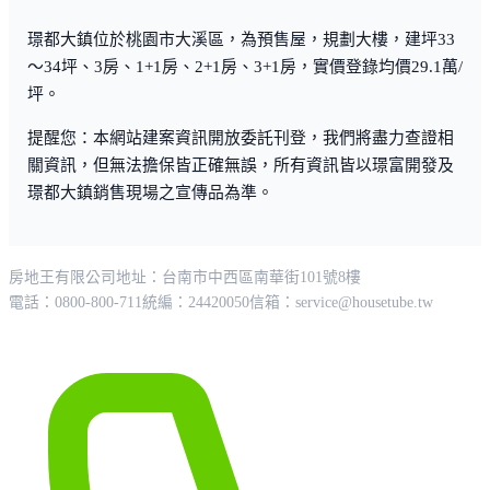
璟都大鎮位於桃園市大溪區，為預售屋，規劃大樓，建坪33
～34坪、3房、1+1房、2+1房、3+1房，實價登錄均價29.1萬/
坪。
提醒您：本網站建案資訊開放委託刊登，我們將盡力查證相
關資訊，但無法擔保皆正確無誤，所有資訊皆以璟富開發及
璟都大鎮銷售現場之宣傳品為準。
房地王有限公司
地址：台南市中西區南華街101號8樓
電話：0800-800-711
統編：24420050
信箱：
service@housetube.tw