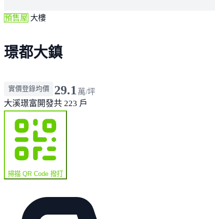
預售屋
大樓
璟都大鎮
29.1
實價登錄均價
萬/坪
大溪
璟富開發
共 223 戶
掃描 QR Code 撥打