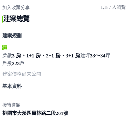
1,187 人瀏覽
加入收藏
分享
建案總覽
建案規劃
住
3 房、1+1 房、2+1 房、3+1 房
33～34
房數
建坪
坪
223
戶數
戶
建案價格
尚未公開
基本資料
接待會館
桃園市大溪區員林路二段
261號