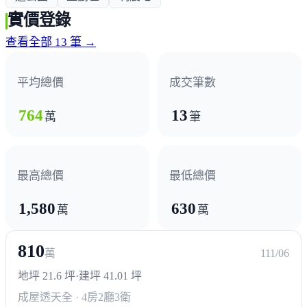
實價登錄
查看全部 13 筆 →
平均總價
成交筆數
764
13
萬
筆
最高總價
最低總價
1,580
630
萬
萬
810
萬
111/06
地坪 21.6 坪
·
建坪 41.01 坪
成屋透天
全 · 4房2廳3衛