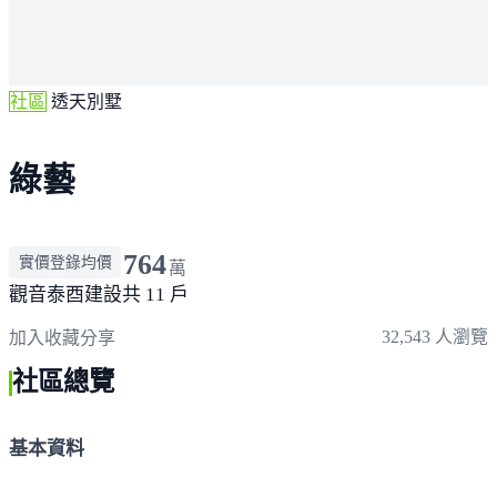
社區
透天別墅
綠藝
764
實價登錄均價
萬
觀音
泰酉建設
共 11 戶
32,543 人瀏覽
加入收藏
分享
社區總覽
基本資料