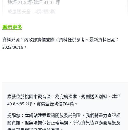
地坪 21.6 坪
·
建坪 41.01 坪
成屋透天
全 · 4房2廳3衛
顯示更多
資料來源：內政部實價登錄，資料僅供參考。最新資料日期：
2022/06/16。
綠藝位於桃園市觀音區，為完銷建案，規劃透天別墅，建坪
40.8～85.2坪，實價登錄均價764萬。
提醒您：本網站建案資訊開放委託刊登，我們將盡力查證相
關資訊，但無法擔保皆正確無誤，所有資訊皆以泰酉建設及
綠藝銷售現場之宣傳品為準。