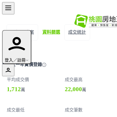
← 返回建案
資料篩選
成交統計
成交明細
登入／註冊
新屋近一年實價登錄
平均成交價
成交最高
1,712
22,000
萬
萬
成交最低
成交筆數