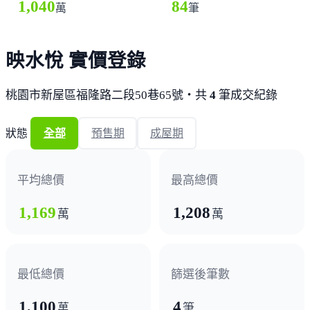
1,040
84
萬
筆
映水悅 實價登錄
桃園市新屋區福隆路二段50巷65號・共
4
筆成交紀錄
狀態
全部
預售期
成屋期
平均總價
最高總價
1,169
1,208
萬
萬
最低總價
篩選後筆數
1,100
4
萬
筆