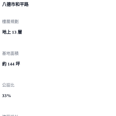
八德市
和平路
樓層規劃
地上 13 層
基地面積
約 144 坪
公設比
33%