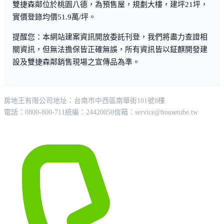
雙捷森鄰位於桃園八德，為預售屋，規劃大樓，建坪21坪，
實價登錄均價51.9萬/坪。
提醒您：本網站建案資訊開放委託刊登，我們將盡力查證相
關資訊，但無法擔保皆正確無誤，所有資訊皆以鉦麒開發建
設及雙捷森鄰銷售現場之宣傳品為準。
房地王有限公司
地址：台南市中西區南華街101號8樓
電話：0800-800-711
統編：24420050
信箱：
service@housetube.tw