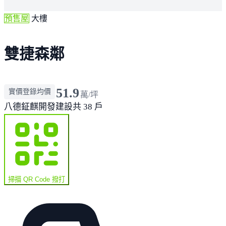
預售屋
大樓
雙捷森鄰
51.9
實價登錄均價
萬/坪
八德
鉦麒開發建設
共 38 戶
掃描 QR Code 撥打