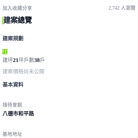
2,742 人瀏覽
加入收藏
分享
建案總覽
建案規劃
住
21
38
建坪
坪
戶數
戶
建案價格
尚未公開
基本資料
接待會館
八德市
和平路
基地地址