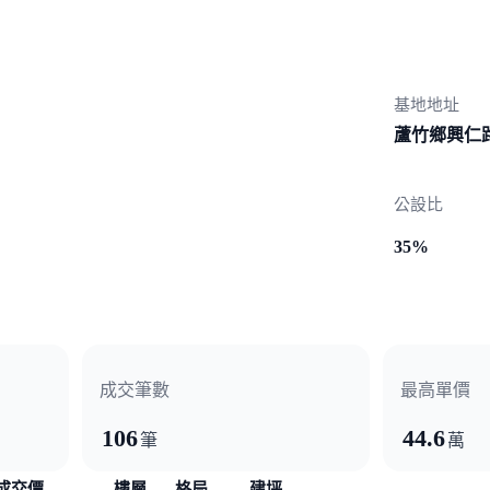
基地地址
蘆竹鄉興仁
公設比
35%
成交筆數
最高單價
106
44.6
筆
萬
成交價
樓層
格局
建坪