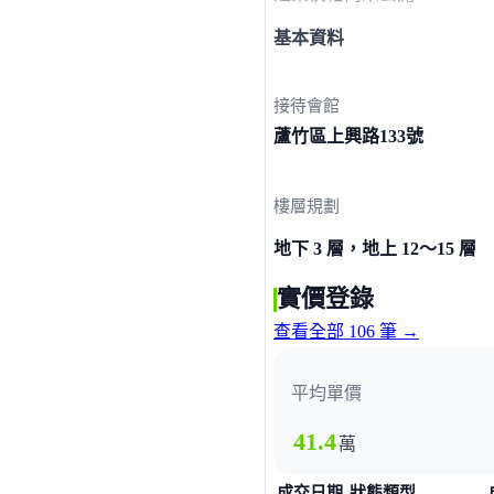
基本資料
接待會館
蘆竹區上興路
133號
樓層規劃
地下 3 層，地上 12～15 層
實價登錄
查看全部 106 筆 →
平均單價
41.4
萬
成交日期
狀態類型