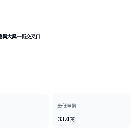
路與大興一街
交叉口
最低單價
33.0
萬