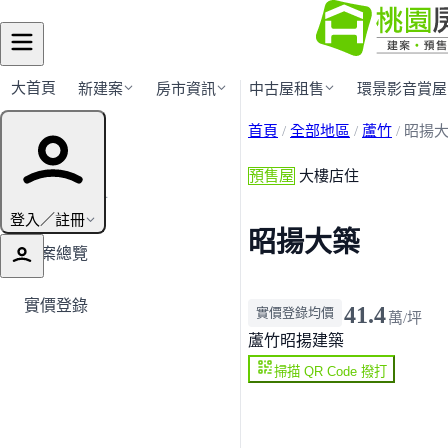
大首頁
新建案
房市資訊
中古屋租售
環景影音賞屋
首頁
/
全部地區
/
蘆竹
/
昭揚
建案導覽
預售屋
大樓店住
← 返回蘆竹
登入／註冊
昭揚大築
建案總覽
實價登錄
41.4
實價登錄均價
萬/坪
蘆竹
昭揚建築
掃描 QR Code 撥打