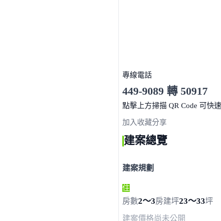
專線電話
449-9089 轉 50917
服務時間 10:00～19:00
點擊上方掃描 QR Code 可快
加入收藏
分享
建案總覽
建案規劃
住
2～3
23～33
房數
房
建坪
坪
建案價格
尚未公開