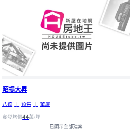
昭揚大昇
八德
｜
預售
｜
華廈
44
實登均價
萬/坪
已顯示全部建案