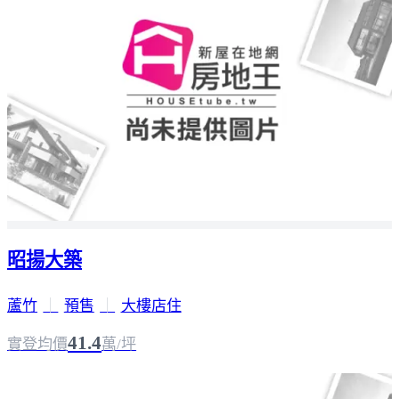
昭揚大築
蘆竹
｜
預售
｜
大樓店住
41.4
實登均價
萬/坪