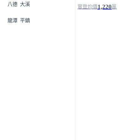
八德
大溪
1,220
實登均價
萬
龍潭
平鎮