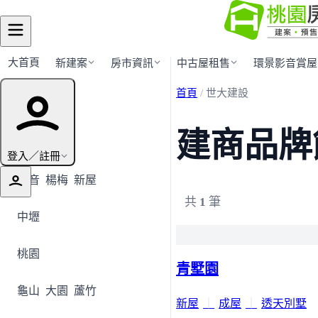
大首頁
新建案
房市資訊
中古屋租售
環景影音賞屋
首頁
/
世大建設
行政區導覽
建商品牌
全部地區
登入／註冊
觀音
楊梅
新屋
共
1
筆
中壢
桃園
青墅園
龜山
大園
蘆竹
新屋
｜
成屋
｜
透天別墅