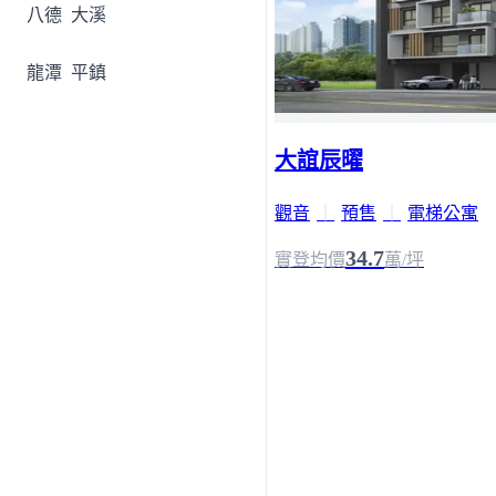
八德
大溪
龍潭
平鎮
大誼辰曜
觀音
｜
預售
｜
電梯公寓
34.7
實登均價
萬/坪