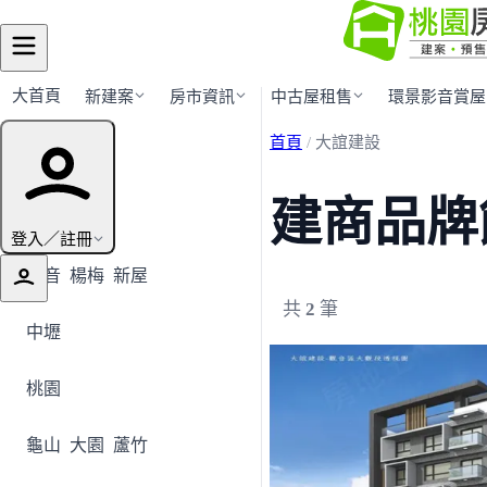
大首頁
新建案
房市資訊
中古屋租售
環景影音賞屋
首頁
/
大誼建設
行政區導覽
建商品牌
全部地區
登入／註冊
觀音
楊梅
新屋
共
2
筆
中壢
桃園
龜山
大園
蘆竹