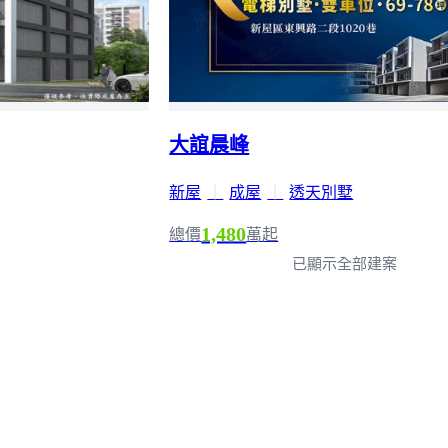
大誼晨峰
新屋
｜
成屋
｜
透天別墅
1,480
總價
萬起
已顯示全部建案