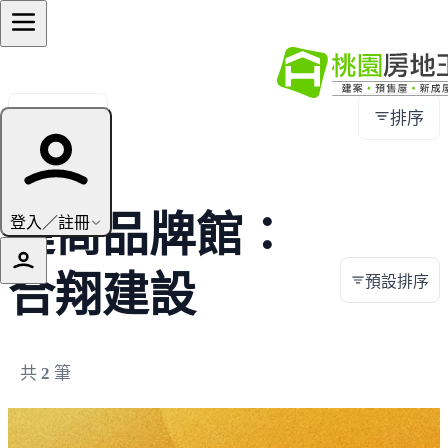
全部地區
排序
建商品牌館：
登入／註冊
合翔建設
預設排序
共
2
筆