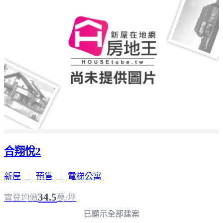
合翔悅2
新屋
｜
預售
｜
電梯公寓
34.5
實登均價
萬/坪
已顯示全部建案