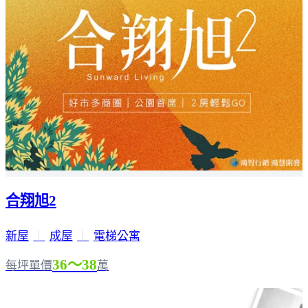
合翔旭2
新屋
｜
成屋
｜
電梯公寓
36～38
每坪單價
萬